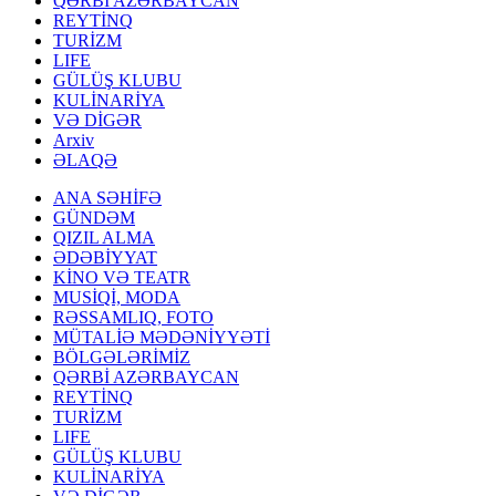
QƏRBİ AZƏRBAYCAN
REYTİNQ
TURİZM
LIFE
GÜLÜŞ KLUBU
KULİNARİYA
VƏ DİGƏR
Arxiv
ƏLAQƏ
ANA SƏHİFƏ
GÜNDƏM
QIZIL ALMA
ƏDƏBİYYAT
KİNO VƏ TEATR
MUSİQİ, MODA
RƏSSAMLIQ, FOTO
MÜTALİƏ MƏDƏNİYYƏTİ
BÖLGƏLƏRİMİZ
QƏRBİ AZƏRBAYCAN
REYTİNQ
TURİZM
LIFE
GÜLÜŞ KLUBU
KULİNARİYA