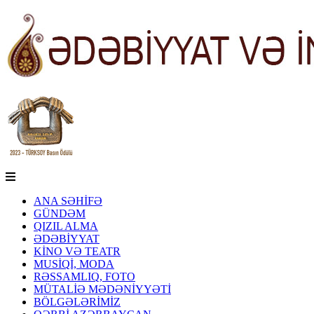
ANA SƏHİFƏ
GÜNDƏM
QIZIL ALMA
ƏDƏBİYYAT
KİNO VƏ TEATR
MUSİQİ, MODA
RƏSSAMLIQ, FOTO
MÜTALİƏ MƏDƏNİYYƏTİ
BÖLGƏLƏRİMİZ