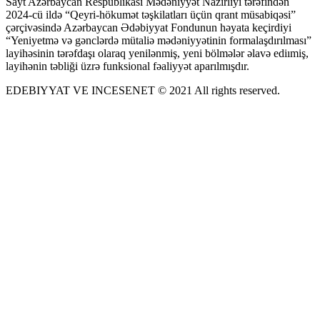
Sayt Azərbaycan Respublikası Mədəniyyət Nazirliyi tərəfindən
2024-cü ildə “Qeyri-hökumət təşkilatları üçün qrant müsabiqəsi”
çərçivəsində Azərbaycan Ədəbiyyat Fondunun həyata keçirdiyi
“Yeniyetmə və gənclərdə mütaliə mədəniyyətinin formalaşdırılması”
layihəsinin tərəfdaşı olaraq yenilənmiş, yeni bölmələr əlavə ediımiş,
layihənin təbliği üzrə funksional fəaliyyət aparılmışdır.
EDEBIYYAT VE INCESENET © 2021 All rights reserved.