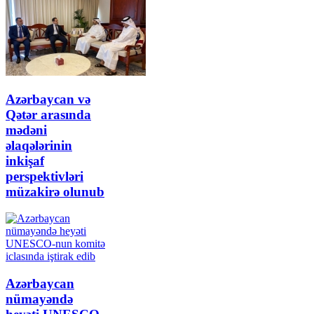
Azərbaycan və
Qətər arasında
mədəni
əlaqələrinin
inkişaf
perspektivləri
müzakirə olunub
Azərbaycan
nümayəndə