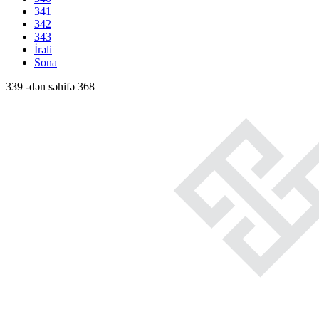
341
342
343
İrəli
Sona
339 -dən səhifə 368