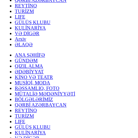
QƏRBİ AZƏRBAYCAN
REYTİNQ
TURİZM
LIFE
GÜLÜŞ KLUBU
KULİNARİYA
VƏ DİGƏR
Arxiv
ƏLAQƏ
ANA SƏHİFƏ
GÜNDƏM
QIZIL ALMA
ƏDƏBİYYAT
KİNO VƏ TEATR
MUSİQİ, MODA
RƏSSAMLIQ, FOTO
MÜTALİƏ MƏDƏNİYYƏTİ
BÖLGƏLƏRİMİZ
QƏRBİ AZƏRBAYCAN
REYTİNQ
TURİZM
LIFE
GÜLÜŞ KLUBU
KULİNARİYA