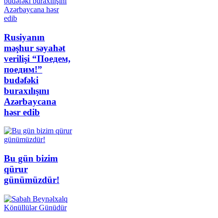
Rusiyanın
məşhur səyahət
verilişi “Поедем,
поедим!”
budəfəki
buraxılışını
Azərbaycana
həsr edib
Bu gün bizim
qürur
günümüzdür!