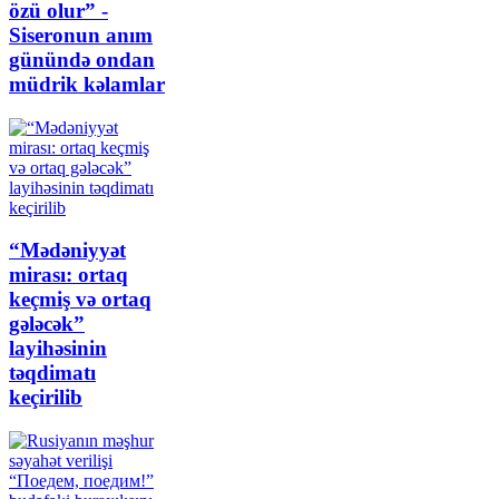
özü olur” -
Siseronun anım
günündə ondan
müdrik kəlamlar
“Mədəniyyət
mirası: ortaq
keçmiş və ortaq
gələcək”
layihəsinin
təqdimatı
keçirilib