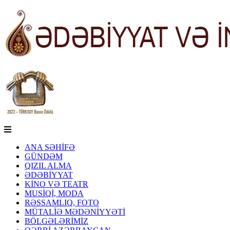
ANA SƏHİFƏ
GÜNDƏM
QIZIL ALMA
ƏDƏBİYYAT
KİNO VƏ TEATR
MUSİQİ, MODA
RƏSSAMLIQ, FOTO
MÜTALİƏ MƏDƏNİYYƏTİ
BÖLGƏLƏRİMİZ