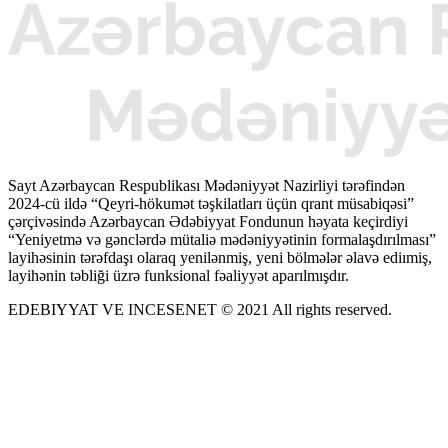
Sayt Azərbaycan Respublikası Mədəniyyət Nazirliyi tərəfindən
2024-cü ildə “Qeyri-hökumət təşkilatları üçün qrant müsabiqəsi”
çərçivəsində Azərbaycan Ədəbiyyat Fondunun həyata keçirdiyi
“Yeniyetmə və gənclərdə mütaliə mədəniyyətinin formalaşdırılması”
layihəsinin tərəfdaşı olaraq yenilənmiş, yeni bölmələr əlavə ediımiş,
layihənin təbliği üzrə funksional fəaliyyət aparılmışdır.
EDEBIYYAT VE INCESENET © 2021 All rights reserved.