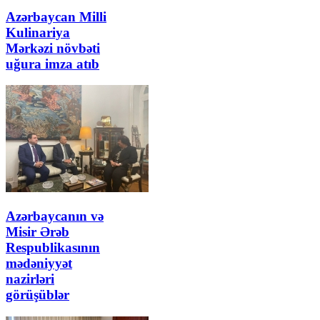
Azərbaycan Milli
Kulinariya
Mərkəzi növbəti
uğura imza atıb
Azərbaycanın və
Misir Ərəb
Respublikasının
mədəniyyət
nazirləri
görüşüblər