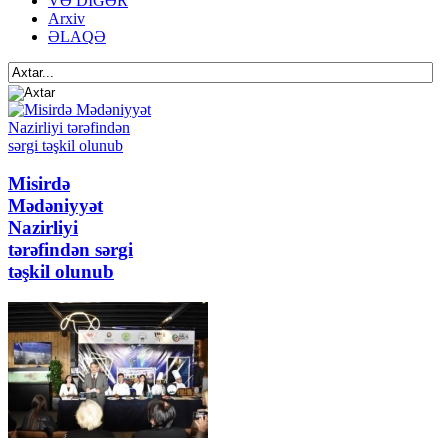
VƏ DİGƏR
Arxiv
ƏLAQƏ
Misirdə
Mədəniyyət
Nazirliyi
tərəfindən sərgi
təşkil olunub