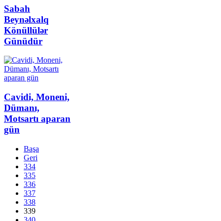
Sabah
Beynəlxalq
Könüllülər
Günüdür
Cavidi, Moneni,
Dümanı,
Motsartı aparan
gün
Başa
Geri
334
335
336
337
338
339
340