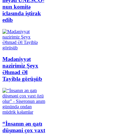
heyəti UNESCO-
nun komitə
iclasında iştirak
edib
Mədəniyyət
nazirimiz Şeyx
Əhməd Əl
Tayiblə görüşüb
“İnsanın ən qatı
düşməni çox vaxt