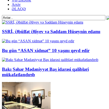
VƏ DİGƏR
Arxiv
ƏLAQƏ
SSRİ, Əbülfət Əliyev və Səddam Hüseynin edamı
Bu gün “ASAN xidmət” 10 yaşını qeyd edir
Bakı Şəhər Mədəniyyət Baş idarəsi qalibləri
mükafatlandırıb