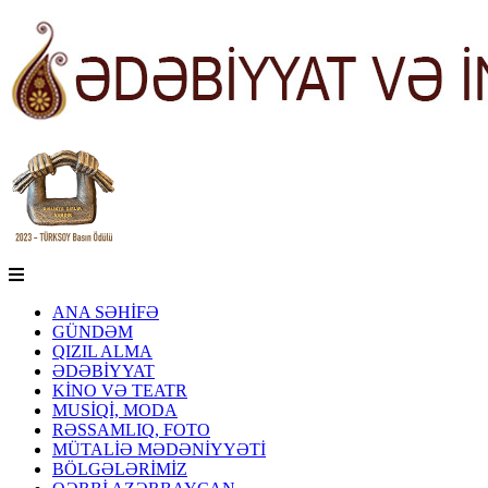
ANA SƏHİFƏ
GÜNDƏM
QIZIL ALMA
ƏDƏBİYYAT
KİNO VƏ TEATR
MUSİQİ, MODA
RƏSSAMLIQ, FOTO
MÜTALİƏ MƏDƏNİYYƏTİ
BÖLGƏLƏRİMİZ