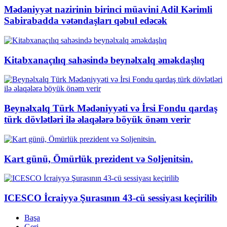
Mədəniyyət nazirinin birinci müavini Adil Kərimli
Sabirabadda vətəndaşları qəbul edəcək
Kitabxanaçılıq sahəsində beynəlxalq əməkdaşlıq
Beynəlxalq Türk Mədəniyyəti və İrsi Fondu qardaş
türk dövlətləri ilə əlaqələrə böyük önəm verir
Kart günü, Ömürlük prezident və Soljenitsin.
ICESCO İcraiyyə Şurasının 43-cü sessiyası keçirilib
Başa
Geri