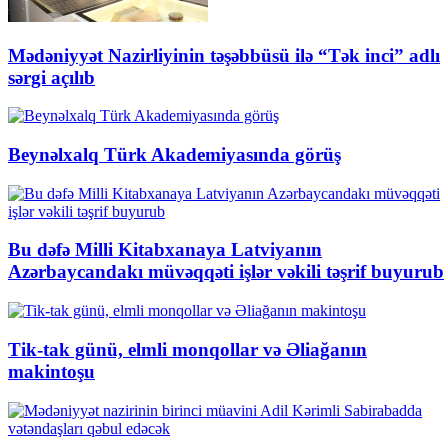
Mədəniyyət Nazirliyinin təşəbbüsü ilə “Tək inci” adlı
sərgi açılıb
Beynəlxalq Türk Akademiyasında görüş
Bu dəfə Milli Kitabxanaya Latviyanın
Azərbaycandakı müvəqqəti işlər vəkili təşrif buyurub
Tik-tak günü, elmli monqollar və Əliağanın
makintoşu