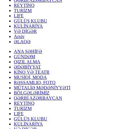
QƏRBİ AZƏRBAYCAN
REYTİNQ
TURİZM
LIFE
GÜLÜŞ KLUBU
KULİNARİYA
VƏ DİGƏR
Arxiv
ƏLAQƏ
ANA SƏHİFƏ
GÜNDƏM
QIZIL ALMA
ƏDƏBİYYAT
KİNO VƏ TEATR
MUSİQİ, MODA
RƏSSAMLIQ, FOTO
MÜTALİƏ MƏDƏNİYYƏTİ
BÖLGƏLƏRİMİZ
QƏRBİ AZƏRBAYCAN
REYTİNQ
TURİZM
LIFE
GÜLÜŞ KLUBU
KULİNARİYA