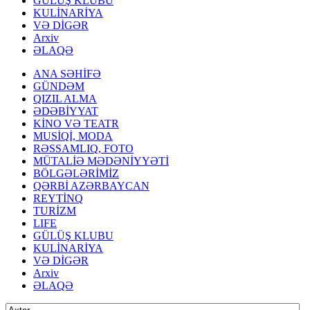
GÜLÜŞ KLUBU
KULİNARİYA
VƏ DİGƏR
Arxiv
ƏLAQƏ
ANA SƏHİFƏ
GÜNDƏM
QIZIL ALMA
ƏDƏBİYYAT
KİNO VƏ TEATR
MUSİQİ, MODA
RƏSSAMLIQ, FOTO
MÜTALİƏ MƏDƏNİYYƏTİ
BÖLGƏLƏRİMİZ
QƏRBİ AZƏRBAYCAN
REYTİNQ
TURİZM
LIFE
GÜLÜŞ KLUBU
KULİNARİYA
VƏ DİGƏR
Arxiv
ƏLAQƏ