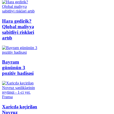
Hara gedirik?
Qlobal maliyyə
sabitliyi riskləri
artıb
Bayram
gününün 3
pozitiv hadisəsi
Xaricdə keçirilən
Novruz