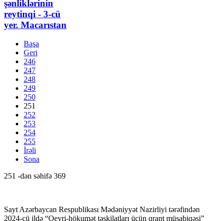
şənliklərinin
reytinqi - 3-cü
yer. Macarıstan
Başa
Geri
246
247
248
249
250
251
252
253
254
255
İrəli
Sona
251 -dən səhifə 369
Sayt Azərbaycan Respublikası Mədəniyyət Nazirliyi tərəfindən
2024-cü ildə “Qeyri-hökumət təşkilatları üçün qrant müsabiqəsi”