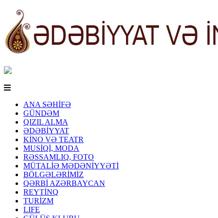
ANA SƏHİFƏ
GÜNDƏM
QIZIL ALMA
ƏDƏBİYYAT
KİNO VƏ TEATR
MUSİQİ, MODA
RƏSSAMLIQ, FOTO
MÜTALİƏ MƏDƏNİYYƏTİ
BÖLGƏLƏRİMİZ
QƏRBİ AZƏRBAYCAN
REYTİNQ
TURİZM
LIFE