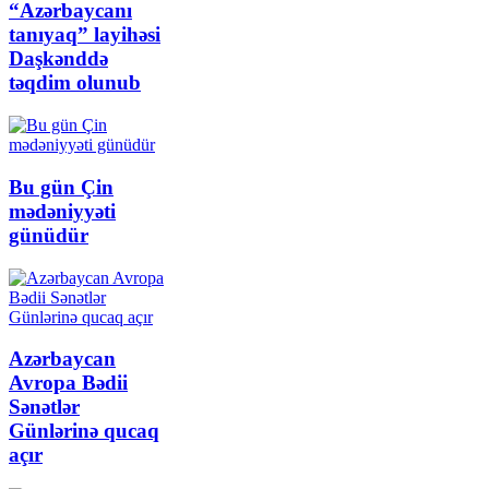
“Azərbaycanı
tanıyaq” layihəsi
Daşkənddə
təqdim olunub​​​​​​​
Bu gün Çin
mədəniyyəti
günüdür
Azərbaycan
Avropa Bədii
Sənətlər
Günlərinə qucaq
açır