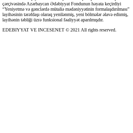
çərçivəsində Azərbaycan Ədəbiyyat Fondunun həyata keçirdiyi
“Yeniyetmə və gənclərdə mütaliə mədəniyyətinin formalaşdırılması”
layihəsinin tərəfdaşı olaraq yenilənmiş, yeni bölmələr əlavə ediımiş,
layihənin təbliği üzrə funksional fəaliyyət aparılmışdır.
EDEBIYYAT VE INCESENET © 2021 All rights reserved.