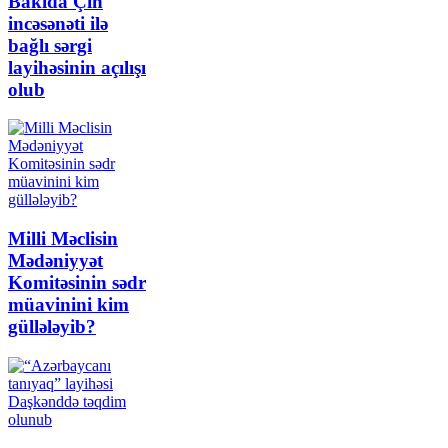
Bakıda Çin
incəsənəti ilə
bağlı sərgi
layihəsinin açılışı
olub
Milli Məclisin
Mədəniyyət
Komitəsinin sədr
müavinini kim
güllələyib?