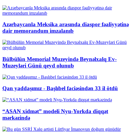
Azərbaycanla Meksika arasında diaspor fəaliyyətinə
dair memorandum imzalanıb
Bülbülün Memorial Muzeyində Beynəlxalq Ev-
Muzeyləri Günü qeyd olunub
Qan yaddaşımız - Başlıbel faciəsindən 33 il ötdü
“ASAN xidmət” modeli Nyu-Yorkda diqqət
mərkəzində