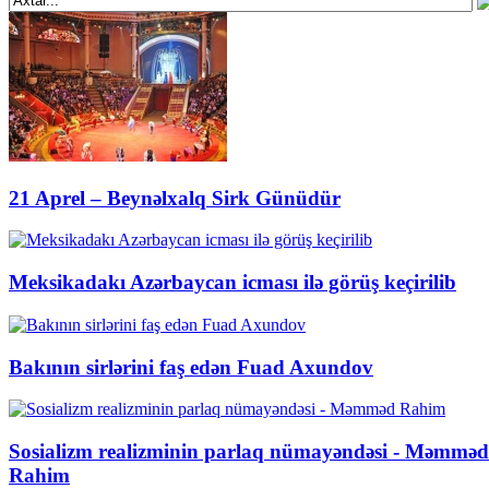
21 Aprel – Beynəlxalq Sirk Günüdür
Meksikadakı Azərbaycan icması ilə görüş keçirilib
Bakının sirlərini faş edən Fuad Axundov
Sosializm realizminin parlaq nümayəndəsi - Məmməd
Rahim