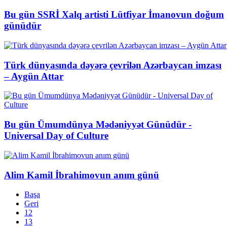
Bu gün SSRİ Xalq artisti Lütfiyar İmanovun doğum
günüdür
Türk dünyasında dəyərə çevrilən Azərbaycan imzası
– Aygün Attar
Bu gün Ümumdünya Mədəniyyət Günüdür -
Universal Day of Culture
Alim Kamil İbrahimovun anım günü
Başa
Geri
12
13