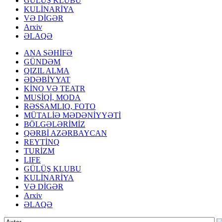
GÜLÜŞ KLUBU
KULİNARİYA
VƏ DİGƏR
Arxiv
ƏLAQƏ
ANA SƏHİFƏ
GÜNDƏM
QIZIL ALMA
ƏDƏBİYYAT
KİNO VƏ TEATR
MUSİQİ, MODA
RƏSSAMLIQ, FOTO
MÜTALİƏ MƏDƏNİYYƏTİ
BÖLGƏLƏRİMİZ
QƏRBİ AZƏRBAYCAN
REYTİNQ
TURİZM
LIFE
GÜLÜŞ KLUBU
KULİNARİYA
VƏ DİGƏR
Arxiv
ƏLAQƏ