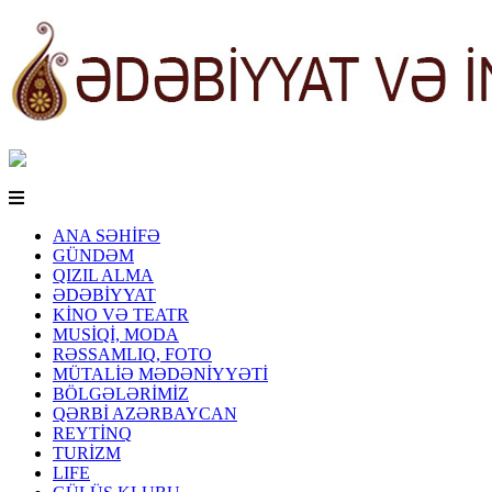
ANA SƏHİFƏ
GÜNDƏM
QIZIL ALMA
ƏDƏBİYYAT
KİNO VƏ TEATR
MUSİQİ, MODA
RƏSSAMLIQ, FOTO
MÜTALİƏ MƏDƏNİYYƏTİ
BÖLGƏLƏRİMİZ
QƏRBİ AZƏRBAYCAN
REYTİNQ
TURİZM
LIFE