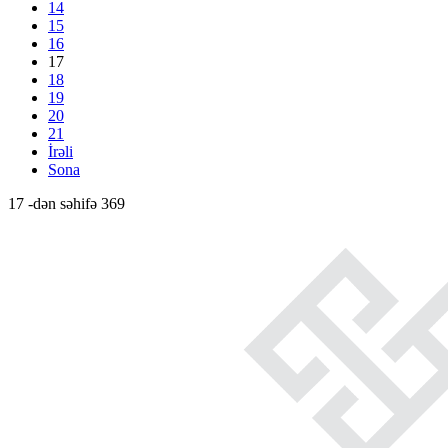
14
15
16
17
18
19
20
21
İrəli
Sona
17 -dən səhifə 369