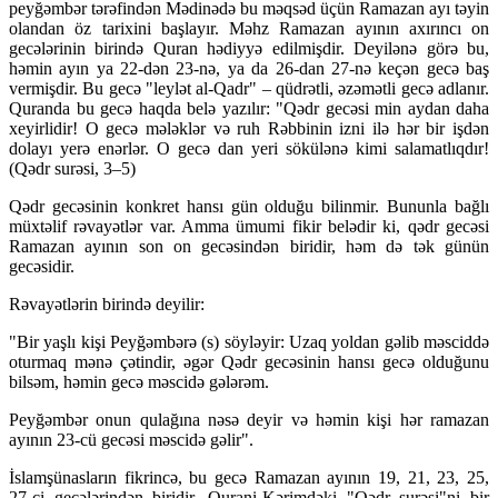
peyğəmbər tərəfindən Mədinədə bu məqsəd üçün Ramazan ayı təyin
olandan öz tarixini başlayır. Məhz Ramazan ayının axırıncı on
gecələrinin birində Quran hədiyyə edilmişdir. Deyilənə görə bu,
həmin ayın ya 22-dən 23-nə, ya da 26-dan 27-nə keçən gecə baş
vermişdir. Bu gecə "leylət al-Qadr" – qüdrətli, əzəmətli gecə adlanır.
Quranda bu gecə haqda belə yazılır: "Qədr gecəsi min aydan daha
xeyirlidir! O gecə mələklər və ruh Rəbbinin izni ilə hər bir işdən
dolayı yerə enərlər. O gecə dan yeri sökülənə kimi salamatlıqdır!
(Qədr surəsi, 3–5)
Qədr gecəsinin konkret hansı gün olduğu bilinmir. Bununla bağlı
müxtəlif rəvayətlər var. Amma ümumi fikir belədir ki, qədr gecəsi
Ramazan ayının son on gecəsindən biridir, həm də tək günün
gecəsidir.
Rəvayətlərin birində deyilir:
"Bir yaşlı kişi Peyğəmbərə (s) söyləyir: Uzaq yoldan gəlib məsciddə
oturmaq mənə çətindir, əgər Qədr gecəsinin hansı gecə olduğunu
bilsəm, həmin gecə məscidə gələrəm.
Peyğəmbər onun qulağına nəsə deyir və həmin kişi hər ramazan
ayının 23-cü gecəsi məscidə gəlir".
İslamşünasların fikrincə, bu gecə Ramazan ayının 19, 21, 23, 25,
27-ci gecələrindən biridir. Qurani-Kərimdəki "Qədr surəsi"ni bir