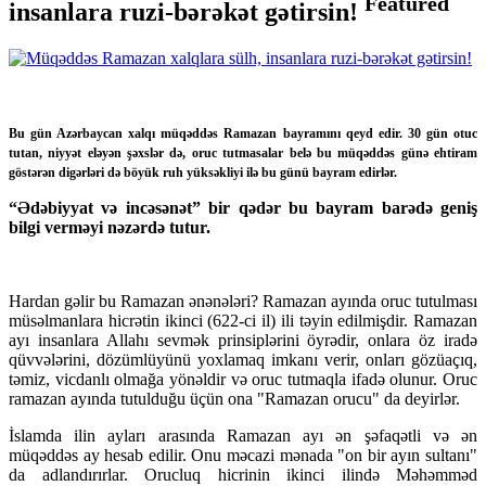
Featured
insanlara ruzi-bərəkət gətirsin!
Bu gün Azərbaycan xalqı müqəddəs Ramazan bayramını qeyd edir. 30 gün otuc
tutan, niyyət eləyən şəxslər də, oruc tutmasalar belə bu müqəddəs günə ehtiram
göstərən digərləri də böyük ruh yüksəkliyi ilə bu günü bayram edirlər.
“Ədəbiyyat və incəsənət” bir qədər bu bayram barədə geniş
bilgi verməyi nəzərdə tutur.
Hardan gəlir bu Ramazan ənənələri? Ramazan ayında oruc tutulması
müsəlmanlara hicrətin ikinci (622-ci il) ili təyin edilmişdir. Ramazan
ayı insanlara Allahı sevmək prinsiplərini öyrədir, onlara öz iradə
qüvvələrini, dözümlüyünü yoxlamaq imkanı verir, onları gözüaçıq,
təmiz, vicdanlı olmağa yönəldir və oruc tutmaqla ifadə olunur. Oruc
ramazan ayında tutulduğu üçün ona "Ramazan orucu" da deyirlər.
İslamda ilin ayları arasında Ramazan ayı ən şəfaqətli və ən
müqəddəs ay hesab edilir. Onu məcazi mənada "on bir ayın sultanı"
da adlandırırlar. Orucluq hicrinin ikinci ilində Məhəmməd