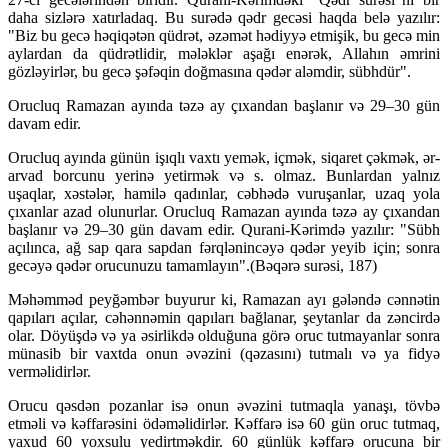
daha sizlərə xatırladaq. Bu surədə qədr gecəsi haqda belə yazılır:
"Biz bu gecə həqiqətən qüdrət, əzəmət hədiyyə etmişik, bu gecə min
aylardan da qüdrətlidir, mələklər aşağı enərək, Allahın əmrini
gözləyirlər, bu gecə şəfəqin doğmasına qədər aləmdir, sübhdür".
Orucluq Ramazan ayında təzə ay çıxandan başlanır və 29–30 gün
davam edir.
Orucluq ayında günün işıqlı vaxtı yemək, içmək, siqaret çəkmək, ər-
arvad borcunu yerinə yetirmək və s. olmaz. Bunlardan yalnız
uşaqlar, xəstələr, hamilə qadınlar, cəbhədə vuruşanlar, uzaq yola
çıxanlar azad olunurlar. Orucluq Ramazan ayında təzə ay çıxandan
başlanır və 29–30 gün davam edir. Qurani-Kərimdə yazılır: "Sübh
açılınca, ağ sap qara sapdan fərqlənincəyə qədər yeyib için; sonra
gecəyə qədər orucunuzu tamamlayın".(Bəqərə surəsi, 187)
Məhəmməd peyğəmbər buyurur ki, Ramazan ayı gələndə cənnətin
qapıları açılar, cəhənnəmin qapıları bağlanar, şeytanlar da zəncirdə
olar. Döyüşdə və ya əsirlikdə olduğuna görə oruc tutmayanlar sonra
münasib bir vaxtda onun əvəzini (qəzasını) tutmalı və ya fidyə
verməlidirlər.
Orucu qəsdən pozanlar isə onun əvəzini tutmaqla yanaşı, tövbə
etməli və kəffarəsini ödəməlidirlər. Kəffarə isə 60 gün oruc tutmaq,
yaxud 60 yoxsulu yedirtməkdir. 60 günlük kəffarə orucuna bir