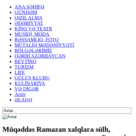
ANA SƏHİFƏ
GÜNDƏM
QIZIL ALMA
ƏDƏBİYYAT
KİNO VƏ TEATR
MUSİQİ, MODA
RƏSSAMLIQ, FOTO
MÜTALİƏ MƏDƏNİYYƏTİ
BÖLGƏLƏRİMİZ
QƏRBİ AZƏRBAYCAN
REYTİNQ
TURİZM
LIFE
GÜLÜŞ KLUBU
KULİNARİYA
VƏ DİGƏR
Arxiv
ƏLAQƏ
Müqəddəs Ramazan xalqlara sülh,