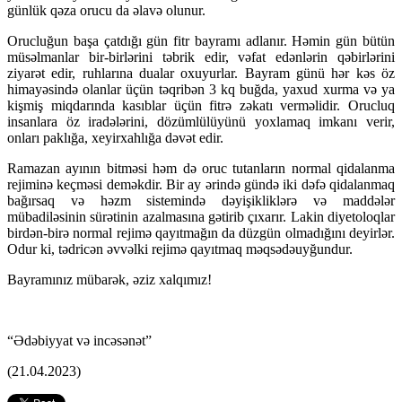
günlük qəza orucu da əlavə olunur.
Orucluğun başa çatdığı gün fitr bayramı adlanır. Həmin gün bütün
müsəlmanlar bir-birlərini təbrik edir, vəfat edənlərin qəbirlərini
ziyarət edir, ruhlarına dualar oxuyurlar. Bayram günü hər kəs öz
himayəsində olanlar üçün təqribən 3 kq buğda, yaxud xurma və ya
kişmiş miqdarında kasıblar üçün fitrə zəkatı verməlidir. Orucluq
insanlara öz iradələrini, dözümlülüyünü yoxlamaq imkanı verir,
onları paklığa, xeyirxahlığa dəvət edir.
Ramazan ayının bitməsi həm də oruc tutanların normal qidalanma
rejiminə keçməsi deməkdir. Bir ay ərində gündə iki dəfə qidalanmaq
bağırsaq və həzm sistemində dəyişikliklərə və maddələr
mübadiləsinin sürətinin azalmasına gətirib çıxarır. Lakin diyetoloqlar
birdən-birə normal rejimə qayıtmağın da düzgün olmadığını deyirlər.
Odur ki, tədricən əvvəlki rejimə qayıtmaq məqsədəuyğundur.
Bayramınız mübarək, əziz xalqımız!
“Ədəbiyyat və incəsənət”
(21.04.2023)