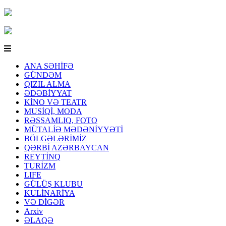
ANA SƏHİFƏ
GÜNDƏM
QIZIL ALMA
ƏDƏBİYYAT
KİNO VƏ TEATR
MUSİQİ, MODA
RƏSSAMLIQ, FOTO
MÜTALİƏ MƏDƏNİYYƏTİ
BÖLGƏLƏRİMİZ
QƏRBİ AZƏRBAYCAN
REYTİNQ
TURİZM
LIFE
GÜLÜŞ KLUBU
KULİNARİYA
VƏ DİGƏR
Arxiv
ƏLAQƏ