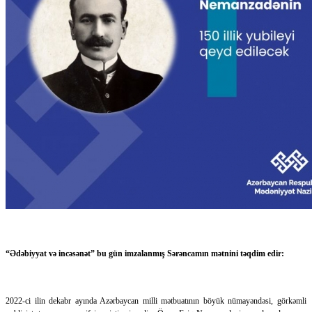
“Ədəbiyyat və incəsənət” bu gün imzalanmış Sərəncamın mətnini təqdim edir:
2022-ci ilin dekabr ayında Azərbaycan milli mətbuatının böyük nümayəndəsi, görkəmli