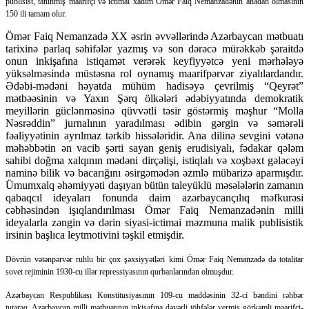
publisist, tanınmış maarifçi və ictimai xadim Ömər Faiq Nemanzadənin anadan olmasının
150 ili tamam olur.
Ömər Faiq Nemanzadə XX əsrin əvvəllərində Azərbaycan mətbuatı
tarixinə parlaq səhifələr yazmış və son dərəcə mürəkkəb şəraitdə
onun inkişafına istiqamət verərək keyfiyyətcə yeni mərhələyə
yüksəlməsində müstəsna rol oynamış maarifpərvər ziyalılardandır.
Ədəbi-mədəni həyatda mühüm hadisəyə çevrilmiş “Qeyrət”
mətbəəsinin və Yaxın Şərq ölkələri ədəbiyyatında demokratik
meyillərin güclənməsinə qüvvətli təsir göstərmiş məşhur “Molla
Nəsrəddin” jurnalının yaradılması ədibin gərgin və səmərəli
fəaliyyətinin ayrılmaz tərkib hissələridir. Ana dilinə sevgini vətənə
məhəbbətin ən vacib şərti sayan geniş erudisiyalı, fədakar qələm
sahibi doğma xalqının mədəni dirçəlişi, istiqlalı və xoşbəxt gələcəyi
naminə bilik və bacarığını əsirgəmədən əzmlə mübarizə aparmışdır.
Ümumxalq əhəmiyyəti daşıyan bütün taleyüklü məsələlərin zamanın
qabaqcıl ideyaları fonunda daim azərbaycançılıq məfkurəsi
cəbhəsindən işıqlandırılması Ömər Faiq Nemanzadənin milli
ideyalarla zəngin və dərin siyasi-ictimai məzmuna malik publisistik
irsinin başlıca leytmotivini təşkil etmişdir.
Dövrün vətənpərvər ruhlu bir çox şəxsiyyətləri kimi Ömər Faiq Nemanzadə də totalitar
sovet rejiminin 1930-cu illər repressiyasının qurbanlarından olmuşdur.
Azərbaycan Respublikası Konstitusiyasının 109-cu maddəsinin 32-ci bəndini rəhbər
tutaraq, Azərbaycan milli mətbuatının inkişafına dəyərli töhfələr vermiş görkəmli maarifçi-