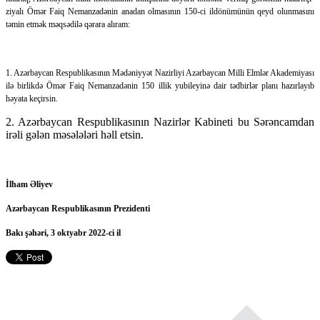
ziyalı Ömər Faiq Nemanzadənin anadan olmasının 150-ci ildönümünün qeyd olunmasını
təmin etmək məqsədilə qərara alıram:
1. Azərbaycan Respublikasının Mədəniyyət Nazirliyi Azərbaycan Milli Elmlər Akademiyası
ilə birlikdə Ömər Faiq Nemanzadənin 150 illik yubileyinə dair tədbirlər planı hazırlayıb
həyata keçirsin.
2. Azərbaycan Respublikasının Nazirlər Kabineti bu Sərəncamdan
irəli gələn məsələləri həll etsin.
İlham Əliyev
Azərbaycan Respublikasının Prezidenti
Bakı şəhəri, 3 oktyabr 2022-ci il