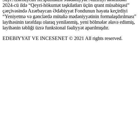
2024-cü ildə “Qeyri-hökumət təşkilatları üçün qrant müsabiqəsi”
çərçivəsində Azərbaycan Ədəbiyyat Fondunun həyata keçirdiyi
“Yeniyetmə və gənclərdə mütaliə mədəniyyətinin formalaşdırılması”
layihəsinin tərəfdaşı olaraq yenilənmiş, yeni bölmələr əlavə ediımiş,
layihənin təbliği üzrə funksional fəaliyyət aparılmışdır.
EDEBIYYAT VE INCESENET © 2021 All rights reserved.