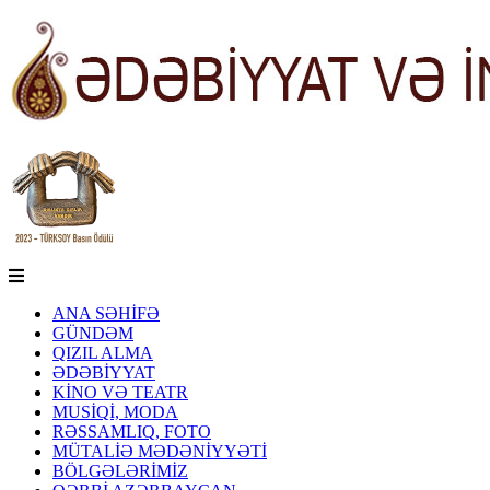
ANA SƏHİFƏ
GÜNDƏM
QIZIL ALMA
ƏDƏBİYYAT
KİNO VƏ TEATR
MUSİQİ, MODA
RƏSSAMLIQ, FOTO
MÜTALİƏ MƏDƏNİYYƏTİ
BÖLGƏLƏRİMİZ