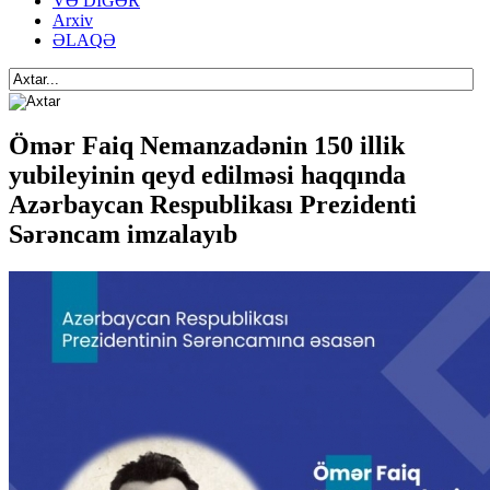
VƏ DİGƏR
Arxiv
ƏLAQƏ
Ömər Faiq Nemanzadənin 150 illik
yubileyinin qeyd edilməsi haqqında
Azərbaycan Respublikası Prezidenti
Sərəncam imzalayıb