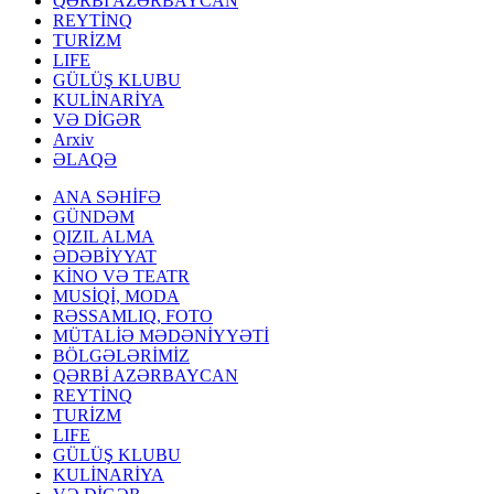
QƏRBİ AZƏRBAYCAN
REYTİNQ
TURİZM
LIFE
GÜLÜŞ KLUBU
KULİNARİYA
VƏ DİGƏR
Arxiv
ƏLAQƏ
ANA SƏHİFƏ
GÜNDƏM
QIZIL ALMA
ƏDƏBİYYAT
KİNO VƏ TEATR
MUSİQİ, MODA
RƏSSAMLIQ, FOTO
MÜTALİƏ MƏDƏNİYYƏTİ
BÖLGƏLƏRİMİZ
QƏRBİ AZƏRBAYCAN
REYTİNQ
TURİZM
LIFE
GÜLÜŞ KLUBU
KULİNARİYA