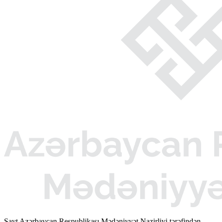
Sayt Azərbaycan Respublikası Mədəniyyət Nazirliyi tərəfindən