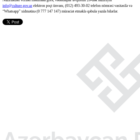
Nazirlikdən verilən məlumata görə, vətəndaşlar avqustun 26-dək nazirliyin
info@culture.gov.az
elektron poçt ünvanı, (012) 493-30-02 telefon nömrəsi vasitəsilə və
“Whatsapp” xidmətinə (0 777 147 147) müraciət etməklə qəbula yazıla bilərlər.