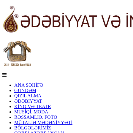
ANA SƏHİFƏ
GÜNDƏM
QIZIL ALMA
ƏDƏBİYYAT
KİNO VƏ TEATR
MUSİQİ, MODA
RƏSSAMLIQ, FOTO
MÜTALİƏ MƏDƏNİYYƏTİ
BÖLGƏLƏRİMİZ