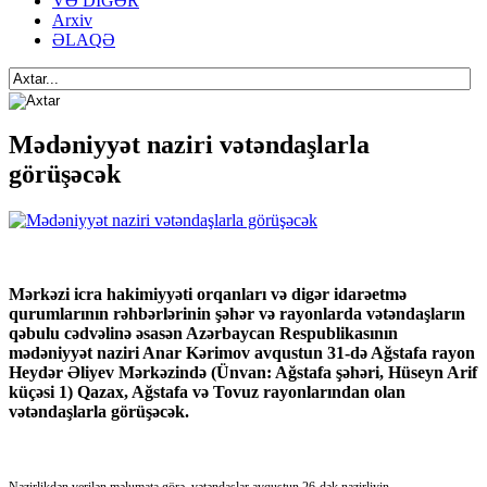
VƏ DİGƏR
Arxiv
ƏLAQƏ
Mədəniyyət naziri vətəndaşlarla
görüşəcək
Mərkəzi icra hakimiyyəti orqanları və digər idarəetmə
qurumlarının rəhbərlərinin şəhər və rayonlarda vətəndaşların
qəbulu cədvəlinə əsasən Azərbaycan Respublikasının
mədəniyyət naziri Anar Kərimov avqustun 31-də Ağstafa rayon
Heydər Əliyev Mərkəzində (Ünvan: Ağstafa şəhəri, Hüseyn Arif
küçəsi 1) Qazax, Ağstafa və Tovuz rayonlarından olan
vətəndaşlarla görüşəcək.