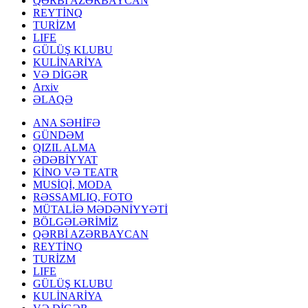
QƏRBİ AZƏRBAYCAN
REYTİNQ
TURİZM
LIFE
GÜLÜŞ KLUBU
KULİNARİYA
VƏ DİGƏR
Arxiv
ƏLAQƏ
ANA SƏHİFƏ
GÜNDƏM
QIZIL ALMA
ƏDƏBİYYAT
KİNO VƏ TEATR
MUSİQİ, MODA
RƏSSAMLIQ, FOTO
MÜTALİƏ MƏDƏNİYYƏTİ
BÖLGƏLƏRİMİZ
QƏRBİ AZƏRBAYCAN
REYTİNQ
TURİZM
LIFE
GÜLÜŞ KLUBU
KULİNARİYA