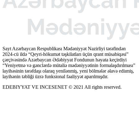
Sayt Azərbaycan Respublikası Mədəniyyət Nazirliyi tərəfindən
2024-cü ildə “Qeyri-hökumət təşkilatları üçün qrant müsabiqəsi”
çərçivəsində Azərbaycan Ədəbiyyat Fondunun həyata keçirdiyi
“Yeniyetmə və gənclərdə mütaliə mədəniyyətinin formalaşdırılması”
layihəsinin tərəfdaşı olaraq yenilənmiş, yeni bölmələr əlavə ediımiş,
layihənin təbliği üzrə funksional fəaliyyət aparılmışdır.
EDEBIYYAT VE INCESENET © 2021 All rights reserved.