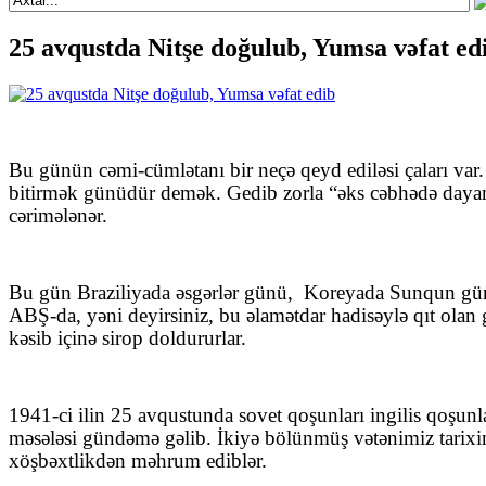
25 avqustda Nitşe doğulub, Yumsa vəfat ed
Bu günün cəmi-cümlətanı bir neçə qeyd ediləsi çaları va
bitirmək günüdür demək. Gedib zorla “əks cəbhədə dayana
cərimələnər.
Bu gün Braziliyada əsgərlər günü,
Koreyada Sunqun günü
ABŞ-da, yəni deyirsiniz, bu əlamətdar hadisəylə qıt olan 
kəsib içinə sirop doldururlar.
1941-ci ilin 25 avqustunda sovet qoşunları ingilis qoşunla
məsələsi gündəmə gəlib. İkiyə bölünmüş vətənimiz tarixin
xöşbəxtlikdən məhrum ediblər.