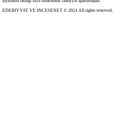
layihənin təbliği üzrə funksional fəaliyyət aparılmışdır.
EDEBIYYAT VE INCESENET © 2021 All rights reserved.