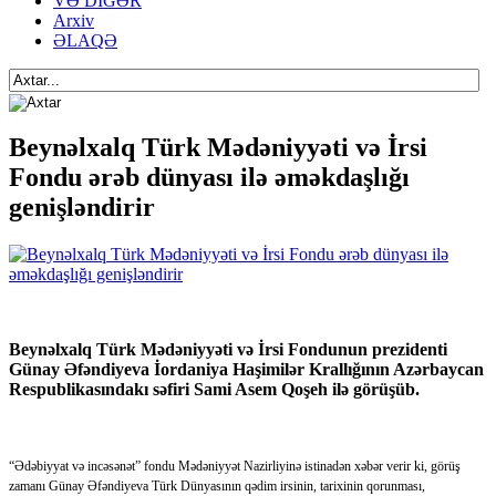
VƏ DİGƏR
Arxiv
ƏLAQƏ
Beynəlxalq Türk Mədəniyyəti və İrsi
Fondu ərəb dünyası ilə əməkdaşlığı
genişləndirir
Beynəlxalq Türk Mədəniyyəti və İrsi Fondunun prezidenti
Günay Əfəndiyeva İordaniya Haşimilər Krallığının Azərbaycan
Respublikasındakı səfiri Sami Asem Qoşeh ilə görüşüb.
“Ədəbiyyat və incəsənət” fondu Mədəniyyət Nazirliyinə istinadən xəbər verir ki, görüş
zamanı Günay Əfəndiyeva Türk Dünyasının qədim irsinin, tarixinin qorunması,