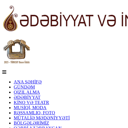
ANA SƏHİFƏ
GÜNDƏM
QIZIL ALMA
ƏDƏBİYYAT
KİNO VƏ TEATR
MUSİQİ, MODA
RƏSSAMLIQ, FOTO
MÜTALİƏ MƏDƏNİYYƏTİ
BÖLGƏLƏRİMİZ