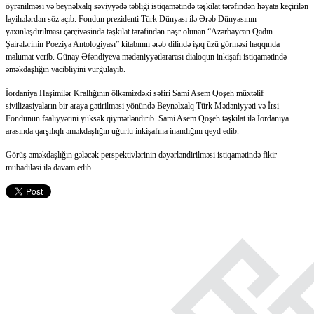
öyrənilməsi və beynəlxalq səviyyədə təbliği istiqamətində təşkilat tərəfindən həyata keçirilən
layihələrdən söz açıb. Fondun prezidenti Türk Dünyası ilə Ərəb Dünyasının
yaxınlaşdırılması çərçivəsində təşkilat tərəfindən nəşr olunan “Azərbaycan Qadın
Şairələrinin Poeziya Antologiyası” kitabının ərəb dilində işıq üzü görməsi haqqında
məlumat verib. Günay Əfəndiyeva mədəniyyətlərarası dialoqun inkişafı istiqamətində
əməkdaşlığın vacibliyini vurğulayıb.
İordaniya Haşimilər Krallığının ölkəmizdəki səfiri Sami Asem Qoşeh müxtəlif
sivilizasiyaların bir araya gətirilməsi yönündə Beynəlxalq Türk Mədəniyyəti və İrsi
Fondunun fəaliyyətini yüksək qiymətləndirib. Sami Asem Qoşeh təşkilat ilə İordaniya
arasında qarşılıqlı əməkdaşlığın uğurlu inkişafına inandığını qeyd edib.
Görüş əməkdaşlığın gələcək perspektivlərinin dəyərləndirilməsi istiqamətində fikir
mübadiləsi ilə davam edib.