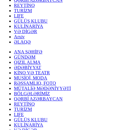
QƏRBİ AZƏRBAYCAN
REYTİNQ
TURİZM
LIFE
GÜLÜŞ KLUBU
KULİNARİYA
VƏ DİGƏR
Arxiv
ƏLAQƏ
ANA SƏHİFƏ
GÜNDƏM
QIZIL ALMA
ƏDƏBİYYAT
KİNO VƏ TEATR
MUSİQİ, MODA
RƏSSAMLIQ, FOTO
MÜTALİƏ MƏDƏNİYYƏTİ
BÖLGƏLƏRİMİZ
QƏRBİ AZƏRBAYCAN
REYTİNQ
TURİZM
LIFE
GÜLÜŞ KLUBU
KULİNARİYA