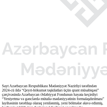
Sayt Azərbaycan Respublikası Mədəniyyət Nazirliyi tərəfindən
2024-cü ildə “Qeyri-hökumət təşkilatları üçün qrant müsabiqəsi”
çərçivəsində Azərbaycan Ədəbiyyat Fondunun həyata keçirdiyi
“Yeniyetmə və gənclərdə mütaliə mədəniyyətinin formalaşdırılması”
layihəsinin tərəfdaşı olaraq yenilənmiş, yeni bölmələr əlavə ediımiş,