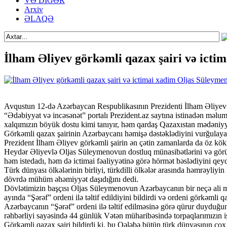
VƏ DİGƏR
Arxiv
ƏLAQƏ
İlham Əliyev görkəmli qazax şairi və icti
Avqustun 12-də Azərbaycan Respublikasının Prezidenti İlham Əliyev 
“Ədəbiyyat və incəsənət” portalı Prezident.az saytına istinadən mə
xalqımızın böyük dostu kimi tanıyır, həm qardaş Qazaxıstan mədəniyy
Görkəmli qazax şairinin Azərbaycanı həmişə dəstəklədiyini vurğulayan
Prezident İlham Əliyev görkəmli şairin ən çətin zamanlarda da öz kökl
Heydər Əliyevlə Oljas Süleymenovun dostluq münasibətlərini və görüşl
həm istedadı, həm də ictimai fəaliyyətinə görə hörmət bəslədiyini qeyd
Türk dünyası ölkələrinin birliyi, türkdilli ölkələr arasında həmrəyli
dövrdə mühüm əhəmiyyət daşıdığını dedi.
Dövlətimizin başçısı Oljas Süleymenovun Azərbaycanın bir neçə ali mük
ayında “Şərəf” ordeni ilə təltif edildiyini bildirdi və ordeni görkəmli q
Azərbaycanın “Şərəf” ordeni ilə təltif edilməsinə görə qürur duyduğ
rəhbərliyi sayəsində 44 günlük Vətən müharibəsində torpaqlarımızın
Görkəmli qazax şairi bildirdi ki, bu Qələbə bütün türk dünyasının çox