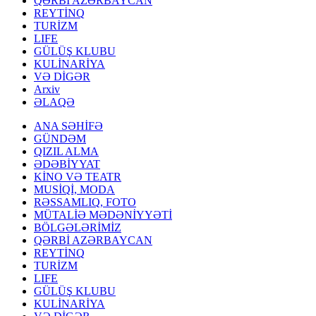
QƏRBİ AZƏRBAYCAN
REYTİNQ
TURİZM
LIFE
GÜLÜŞ KLUBU
KULİNARİYA
VƏ DİGƏR
Arxiv
ƏLAQƏ
ANA SƏHİFƏ
GÜNDƏM
QIZIL ALMA
ƏDƏBİYYAT
KİNO VƏ TEATR
MUSİQİ, MODA
RƏSSAMLIQ, FOTO
MÜTALİƏ MƏDƏNİYYƏTİ
BÖLGƏLƏRİMİZ
QƏRBİ AZƏRBAYCAN
REYTİNQ
TURİZM
LIFE
GÜLÜŞ KLUBU
KULİNARİYA