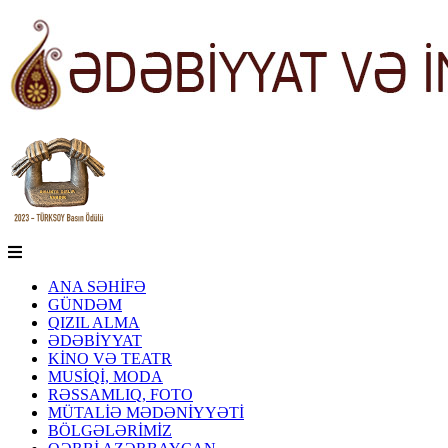
ANA SƏHİFƏ
GÜNDƏM
QIZIL ALMA
ƏDƏBİYYAT
KİNO VƏ TEATR
MUSİQİ, MODA
RƏSSAMLIQ, FOTO
MÜTALİƏ MƏDƏNİYYƏTİ
BÖLGƏLƏRİMİZ