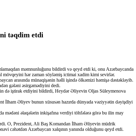
ni təqdim etdi
lamlamaqdan məmnunluğunu bildirdi və qeyd etdi ki, onu Azərbaycanda
l mövqeyini hər zaman söyləmiş ictimai xadim kimi sevirlər.
baycan arasında münaqişənin həlli işində ölkəmizi həmişə dəstəkləyib.
ndən gələni əsirgəmədiyini dedi.
n də iştirak etdiyini bildirdi, Heydər Əliyevin Oljas Süleymenova
ident İlham Əliyev bunun xüsusən hazırda dünyada vəziyyətin dəyişdiyi
a mədəni əlaqələrin inkişafına verdiyi töhfələrə görə bu ilin may
dirdi. O, Prezident, Ali Baş Komandan İlham Əliyevin müdrik
ənəvi cəhətdən Azərbaycan xalqının yanında olduğunu qeyd etdi.