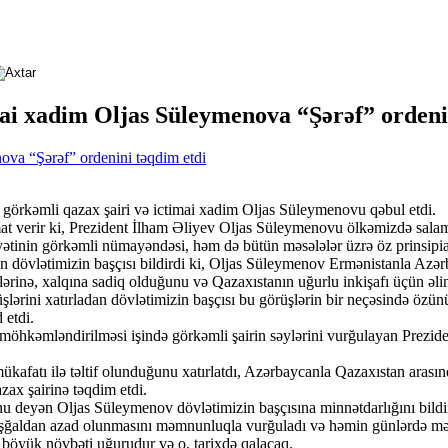
mai xadim Oljas Süleymenova “Şərəf” ordeni
görkəmli qazax şairi və ictimai xadim Oljas Süleymenovu qəbul etdi.
lumat verir ki, Prezident İlham Əliyev Oljas Süleymenovu ölkəmizdə sa
ətinin görkəmli nümayəndəsi, həm də bütün məsələlər üzrə öz prinsipia
 dövlətimizin başçısı bildirdi ki, Oljas Süleymenov Ermənistanla Azər
ərinə, xalqına sadiq olduğunu və Qazaxıstanın uğurlu inkişafı üçün əli
ərini xatırladan dövlətimizin başçısı bu görüşlərin bir neçəsində özünü
 etdi.
yin möhkəmləndirilməsi işində görkəmli şairin səylərini vurğulayan Prez
afatı ilə təltif olunduğunu xatırlatdı, Azərbaycanla Qazaxıstan arasınd
azax şairinə təqdim etdi.
unu deyən Oljas Süleymenov dövlətimizin başçısına minnətdarlığını bil
 işğaldan azad olunmasını məmnunluqla vurğuladı və həmin günlərdə m
 böyük növbəti uğurudur və o, tarixdə qalacaq.