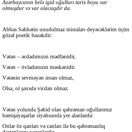
Azərbaycanın belə igid oğulları tarix boyu var
olmuşdur və var olacaqdır da.
Abbas Səhhətin unudulmaz misraları deyəcəklərim üçün
gözəl poetik bəzəkdir:
Vətən – əcdadımızın mədfənidir,
Vətən – övladımızın məskənidir.
Vətənin sevməyən insan olmaz,
Olsa, ol şəxsdə vicdan olmaz.
Vətən yolunda Şəhid olan qəhrəman oğullarımız
həmişəyaşarlar siyahısında yer alanlardır.
Onlar öz qanları və canları ilə bu qəhrəmanlıq
dastanlarını yazanlardır.