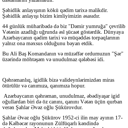
Şəhidlik anlayışının kökü qədim tarixə malikdir.
Şəhidlik anlayışı bizim kimliyimizin əsasıdır.
44 günlük müharibədə də biz "Dəmir yumruğa" çevrilib
Vətənin azadlığı uğrunda əsl şücaət göstərdik. Dünyaya
Azərbaycanın qədim tarixi və müqəddəs torpaqlarının
yalnız ona məxsus olduğunu bəyan etdik.
Bu Ali Baş Komandanın və müzəffər ordumuzun "Şər"
üzərində möhtəşəm və unudulmaz qələbəsi idi.
Qəhrəmanlıq, igidlik bizə valideynlərimizdən miras
ötürülür və canımıza, qanımıza hopur.
Azərbaycanın qəhrəman, unudulmaz, əbədiyaşar igid
oğullardan biri də öz canını, qanını Vətən üçün qurban
verən Şahlar Əvəz oğlu Şükürovdur.
Şahlar Əvəz oğlu Şükürov 1952-ci ilin may ayının 17-
də Kəlbəcər rayonunun Zülfüqarlı kəndində