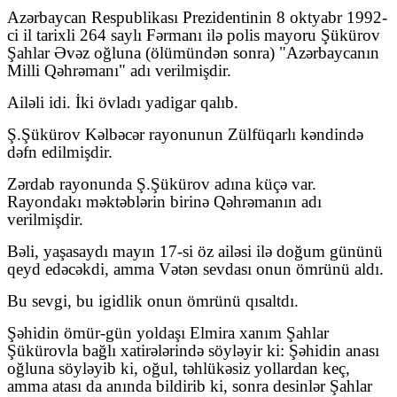
Azərbaycan Respublikası Prezidentinin 8 oktyabr 1992-
ci il tarixli 264 saylı Fərmanı ilə polis mayoru Şükürov
Şahlar Əvəz oğluna (ölümündən sonra) "Azərbaycanın
Milli Qəhrəmanı" adı verilmişdir.
Ailəli idi. İki övladı yadigar qalıb.
Ş.Şükürov Kəlbəcər rayonunun Zülfüqarlı kəndində
dəfn edilmişdir.
Zərdab rayonunda Ş.Şükürov adına küçə var.
Rayondakı məktəblərin birinə Qəhrəmanın adı
verilmişdir.
Bəli, yaşasaydı mayın 17-si öz ailəsi ilə doğum gününü
qeyd edəcəkdi, amma Vətən sevdası onun ömrünü aldı.
Bu sevgi, bu igidlik onun ömrünü qısaltdı.
Şəhidin ömür-gün yoldaşı Elmira xanım Şahlar
Şükürovla bağlı xatirələrində söyləyir ki: Şəhidin anası
oğluna söyləyib ki, oğul, təhlükəsiz yollardan keç,
amma atası da anında bildirib ki, sonra desinlər Şahlar