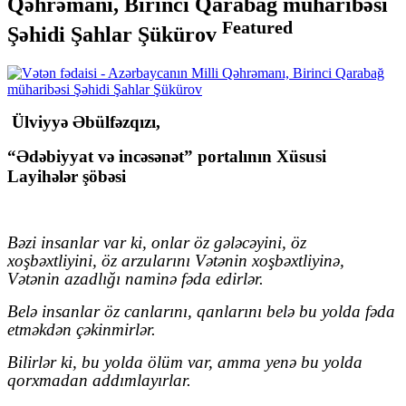
Qəhrəmanı, Birinci Qarabağ müharibəsi
Featured
Şəhidi Şahlar Şükürov
Ülviyyə Əbülfəzqızı,
“Ədəbiyyat və incəsənət” portalının Xüsusi
Layihələr şöbəsi
Bəzi insanlar var ki, onlar öz gələcəyini, öz
xoşbəxtliyini, öz arzularını Vətənin xoşbəxtliyinə,
Vətənin azadlığı naminə fəda edirlər.
Belə insanlar öz canlarını, qanlarını belə bu yolda fəda
etməkdən çəkinmirlər.
Bilirlər ki, bu yolda ölüm var, amma yenə bu yolda
qorxmadan addımlayırlar.