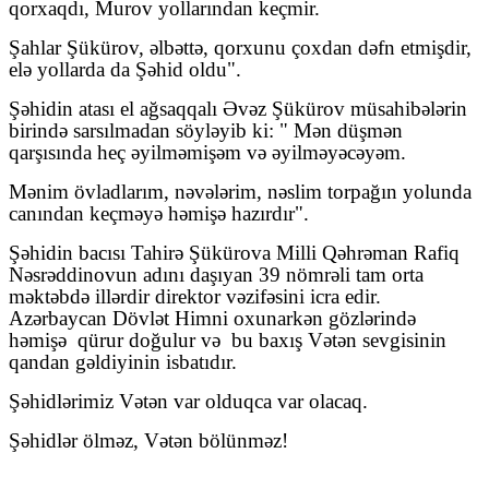
qorxaqdı, Murov yollarından keçmir.
Şahlar Şükürov, əlbəttə, qorxunu çoxdan dəfn etmişdir,
elə yollarda da Şəhid oldu".
Şəhidin atası el ağsaqqalı Əvəz Şükürov müsahibələrin
birində sarsılmadan söyləyib ki: " Mən düşmən
qarşısında heç əyilməmişəm və əyilməyəcəyəm.
Mənim övladlarım, nəvələrim, nəslim torpağın yolunda
canından keçməyə həmişə hazırdır".
Şəhidin bacısı Tahirə Şükürova Milli Qəhrəman Rafiq
Nəsrəddinovun adını daşıyan 39 nömrəli tam orta
məktəbdə illərdir direktor vəzifəsini icra edir.
Azərbaycan Dövlət Himni oxunarkən gözlərində
həmişə
qürur doğulur və
bu baxış Vətən sevgisinin
qandan gəldiyinin isbatıdır.
Şəhidlərimiz Vətən var olduqca var olacaq.
Şəhidlər ölməz, Vətən bölünməz!