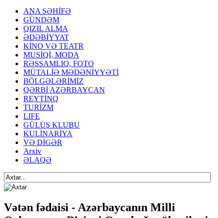
ANA SƏHİFƏ
GÜNDƏM
QIZIL ALMA
ƏDƏBİYYAT
KİNO VƏ TEATR
MUSİQİ, MODA
RƏSSAMLIQ, FOTO
MÜTALİƏ MƏDƏNİYYƏTİ
BÖLGƏLƏRİMİZ
QƏRBİ AZƏRBAYCAN
REYTİNQ
TURİZM
LIFE
GÜLÜŞ KLUBU
KULİNARİYA
VƏ DİGƏR
Arxiv
ƏLAQƏ
Vətən fədaisi - Azərbaycanın Milli