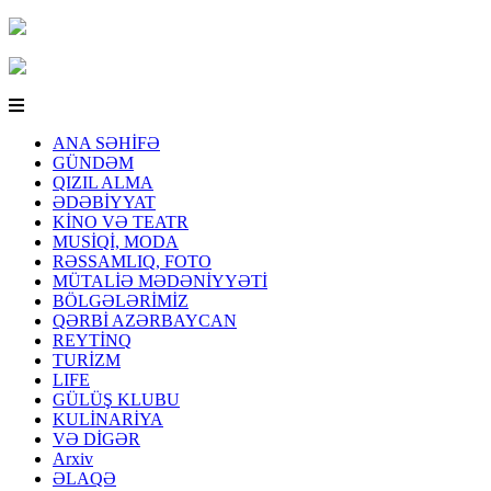
ANA SƏHİFƏ
GÜNDƏM
QIZIL ALMA
ƏDƏBİYYAT
KİNO VƏ TEATR
MUSİQİ, MODA
RƏSSAMLIQ, FOTO
MÜTALİƏ MƏDƏNİYYƏTİ
BÖLGƏLƏRİMİZ
QƏRBİ AZƏRBAYCAN
REYTİNQ
TURİZM
LIFE
GÜLÜŞ KLUBU
KULİNARİYA
VƏ DİGƏR
Arxiv
ƏLAQƏ