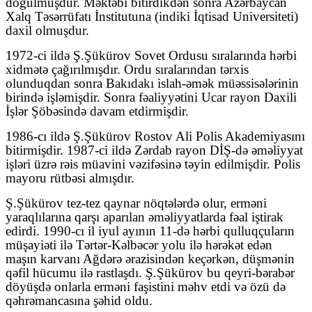
doğulmuşdur. Məktəbi bitirdikdən sonra Azərbaycan
Xalq Təsərrüfatı İnstitutuna (indiki İqtisad Universiteti)
daxil olmuşdur.
1972-ci ildə Ş.Şükürov Sovet Ordusu sıralarında hərbi
xidmətə çağırılmışdır. Ordu sırala­rından tərxis
olunduqdan sonra Bakıdakı islah-əmək müəssisələrinin
birində işləmişdir. Sonra fəaliyyətini Ucar rayon Daxili
İşlər Şöbəsində davam etdirmişdir.
1986-cı ildə Ş.Şükürov Rostov Ali Polis Akademiyasını
bitirmişdir. 1987-ci ildə Zərdab rayon DİŞ-də əməliyyat
işləri üzrə rəis müavini vəzifəsinə təyin edilmişdir. Polis
mayoru rütbəsi almışdır.
Ş.Şükürov tez-tez qaynar nöqtələrdə olur, erməni
yaraqlılarına qarşı aparılan əməliyyatlarda fəal iştirak
edirdi. 1990-cı il iyul ayının 11-də hərbi qulluqçuların
müşayiəti ilə Tərtər-Kəlbəcər yolu ilə hərəkət edən
maşın karvanı Ağdərə ərazisindən keçərkən, düşmənin
qəfil hücumu ilə rastlaşdı. Ş.Şükürov bu qeyri-bərabər
döyüşdə onlarla erməni faşistini məhv etdi və özü də
qəhrəmancasına şəhid oldu.