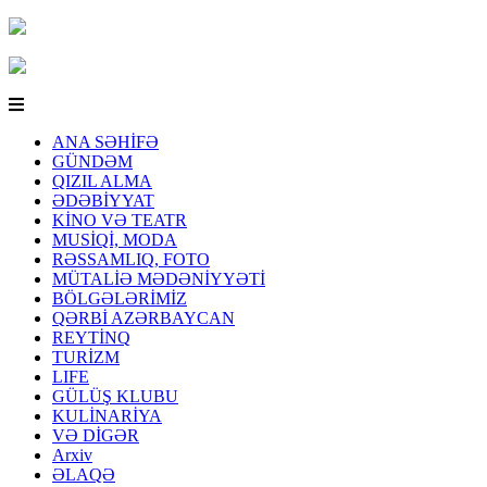
ANA SƏHİFƏ
GÜNDƏM
QIZIL ALMA
ƏDƏBİYYAT
KİNO VƏ TEATR
MUSİQİ, MODA
RƏSSAMLIQ, FOTO
MÜTALİƏ MƏDƏNİYYƏTİ
BÖLGƏLƏRİMİZ
QƏRBİ AZƏRBAYCAN
REYTİNQ
TURİZM
LIFE
GÜLÜŞ KLUBU
KULİNARİYA
VƏ DİGƏR
Arxiv
ƏLAQƏ