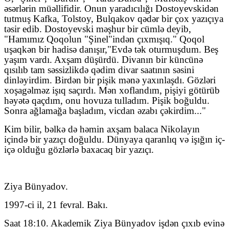
əsərlərin müəllifidir. Onun yaradıcılığı Dostoyevskidən
tutmuş Kafka, Tolstoy, Bulqakov qədər bir çox yazıçıya
təsir edib. Dostoyevski məşhur bir cümlə deyib,
"Hamımız Qoqolun "Şinel"indən çıxmışıq." Qoqol
uşaqkən bir hadisə danışır,"Evdə tək oturmuşdum. Beş
yaşım vardı. Axşam düşürdü. Divanın bir küncünə
qısılıb tam səssizlikdə qədim divar saatının səsini
dinləyirdim. Birdən bir pişik mənə yaxınlaşdı. Gözləri
xoşagəlməz işıq saçırdı. Mən xoflandım, pişiyi götürüb
həyətə qaçdım, onu hovuza tulladım. Pişik boğuldu.
Sonra ağlamağa başladım, vicdan əzabı çəkirdim..."
Kim bilir, bəlkə də həmin axşam balaca Nikolayın
içində bir yazıçı doğuldu. Dünyaya qaranlıq və işığın iç-
içə olduğu gözlərlə baxacaq bir yazıçı.
Ziya Bünyadov.
1997-ci il, 21 fevral. Bakı.
Saat 18:10. Akademik Ziya Bünyadov işdən çıxıb evinə