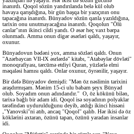
yazdıqları ilə yaşayır. Hər ikisi də sözün gücünə
inanırdı. Qoqol sözün yandırılanda belə kül olub
havaya qarışdığına, bir gün başqa bir yazıçının onu
tapacağına inanırdı. Bünyadov sözün qanla yazıldığına,
tarixin onu unutmayacağına inanırdı. Qoqolun "Ölü
canlar"ının ikinci cildi yandı. O əsər heç vaxt bərpa
olunmadı. Amma onun digər əsərləri qaldı, yaşayır,
oxunur.
Bünyadovun bədəni yox, amma sözləri qaldı. Onun
"Azərbaycan VII-IX əsrlərdə" kitabı, "Atabəylər dövləti"
monoqrafiyası, tərcümə etdiyi Quran, yüzlərlə elmi
məqaləsi hamısı qaldı. Onlar oxunur, öyrənilir, yaşayır.
Bir dəfə Bünyadov demişdi: "Mən öz nəslimin tarixini
araşdırmışam. Mənim 15-ci ulu babam şeyx Bünyad
olub. Soyadım onun adındandır."
O, öz kökünü bilən,
tarixə bağlı bir adam idi. Qoqol isə soyadının polyaklar
tərəfindən uydurulduğunu deyib, atdığı ikinci hissəni
,"Yanovski"ni atıb, ancaq "Qoqol" qalıb. Hər ikisi də öz
köklərini axtaran, özünü tapan, özünü yaradan insanlar
idi.