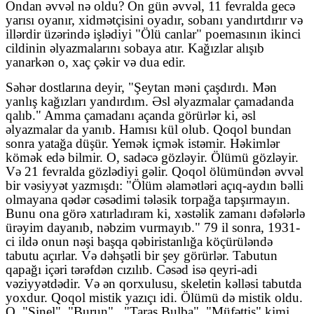
Ondan əvvəl nə oldu? On gün əvvəl, 11 fevralda gecə
yarısı oyanır, xidmətçisini oyadır, sobanı yandırtdırır və
illərdir üzərində işlədiyi "Ölü canlar" poemasının ikinci
cildinin əlyazmalarını sobaya atır. Kağızlar alışıb
yanarkən o, xaç çəkir və dua edir.
Səhər dostlarına deyir, "Şeytan məni çaşdırdı. Mən
yanlış kağızları yandırdım. Əsl əlyazmalar çamadanda
qalıb." Amma çamadanı açanda görürlər ki, əsl
əlyazmalar da yanıb. Hamısı kül olub. Qoqol bundan
sonra yatağa düşür. Yemək içmək istəmir. Həkimlər
kömək edə bilmir. O, sadəcə gözləyir. Ölümü gözləyir.
Və 21 fevralda gözlədiyi gəlir. Qoqol ölümündən əvvəl
bir vəsiyyət yazmışdı: "Ölüm əlamətləri açıq-aydın bəlli
olmayana qədər cəsədimi tələsik torpağa tapşırmayın.
Bunu ona görə xatırladıram ki, xəstəlik zamanı dəfələrlə
ürəyim dayanıb, nəbzim vurmayıb." 79 il sonra, 1931-
ci ildə onun nəşi başqa qəbiristanlığa köçürüləndə
tabutu açırlar. Və dəhşətli bir şey görürlər. Tabutun
qapağı içəri tərəfdən cızılıb. Cəsəd isə qeyri-adi
vəziyyətdədir. Və ən qorxulusu, skeletin kəlləsi tabutda
yoxdur. Qoqol mistik yazıçı idi. Ölümü də mistik oldu.
O, "Şinel", "Burun",
"Taras Bulba", "Müfəttiş" kimi