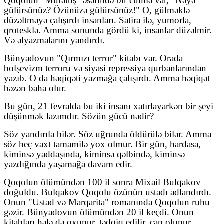
Qoqolun "Müfəttiş" əsərində bir cümlə var, "Nəyə
gülürsünüz? Özünüzə gülürsünüz!" O, gülməklə
düzəltməyə çalışırdı insanları. Satira ilə, yumorla,
qrotesklə. Amma sonunda gördü ki, insanlar düzəlmir.
Və əlyazmalarını yandırdı.
Bünyadovun "Qırmızı terror" kitabı var. Orada
bolşevizm terroru və siyasi repressiya qurbanlarından
yazıb. O da həqiqəti yazmağa çalışırdı. Amma həqiqət
bəzən baha olur.
Bu gün, 21 fevralda bu iki insanı xatırlayarkən bir şeyi
düşünmək lazımdır. Sözün gücü nədir?
Söz yandırıla bilər. Söz uğrunda öldürülə bilər. Amma
söz heç vaxt tamamilə yox olmur. Bir gün, hardasa,
kiminsə yaddaşında, kiminsə qəlbində, kiminsə
yazdığında yaşamağa davam edir.
Qoqolun ölümündən 100 il sonra Mixail Bulqakov
doğuldu. Bulqakov Qoqolu özünün ustadı adlandırdı.
Onun "Ustad və Marqarita" romanında Qoqolun ruhu
gəzir. Bünyadovun ölümündən 20 il keçdi. Onun
kitabları hələ də oxunur, tədqiq edilir, çap olunur.