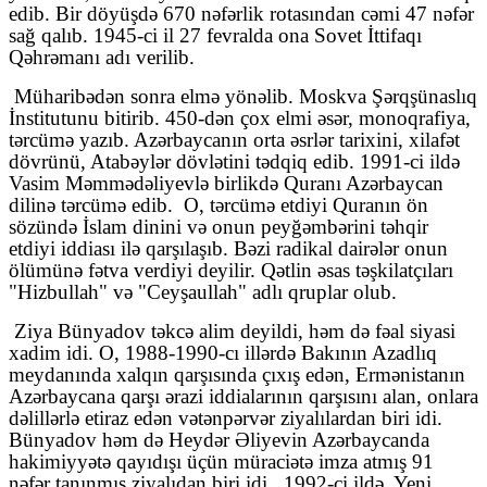
edib. Bir döyüşdə 670 nəfərlik rotasından cəmi 47 nəfər
sağ qalıb. 1945-ci il 27 fevralda ona Sovet İttifaqı
Qəhrəmanı adı verilib.
Müharibədən sonra elmə yönəlib. Moskva Şərqşünaslıq
İnstitutunu bitirib. 450-dən çox elmi əsər, monoqrafiya,
tərcümə yazıb. Azərbaycanın orta əsrlər tarixini, xilafət
dövrünü, Atabəylər dövlətini tədqiq edib. 1991-ci ildə
Vasim Məmmədəliyevlə birlikdə Quranı Azərbaycan
dilinə tərcümə edib.
O, tərcümə etdiyi Quranın ön
sözündə İslam dinini və onun peyğəmbərini təhqir
etdiyi iddiası ilə qarşılaşıb. Bəzi radikal dairələr onun
ölümünə fətva verdiyi deyilir. Qətlin əsas təşkilatçıları
"Hizbullah" və "Ceyşaullah" adlı qruplar olub.
Ziya Bünyadov təkcə alim deyildi, həm də fəal siyasi
xadim idi. O, 1988-1990-cı illərdə Bakının Azadlıq
meydanında xalqın qarşısında çıxış edən, Ermənistanın
Azərbaycana qarşı ərazi iddialarının qarşısını alan, onlara
dəlillərlə etiraz edən vətənpərvər ziyalılardan biri idi.
Bünyadov həm də Heydər Əliyevin Azərbaycanda
hakimiyyətə qayıdışı üçün müraciətə imza atmış 91
nəfər tanınmış ziyalıdan biri idi.
1992-ci ildə, Yeni