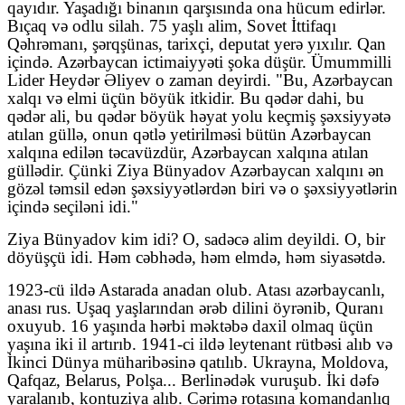
qayıdır. Yaşadığı binanın qarşısında ona hücum edirlər.
Bıçaq və odlu silah. 75 yaşlı alim, Sovet İttifaqı
Qəhrəmanı, şərqşünas, tarixçi, deputat yerə yıxılır. Qan
içində. Azərbaycan ictimaiyyəti şoka düşür. Ümummilli
Lider Heydər Əliyev o zaman deyirdi. "Bu, Azərbaycan
xalqı və elmi üçün böyük itkidir. Bu qədər dahi, bu
qədər ali, bu qədər böyük həyat yolu keçmiş şəxsiyyətə
atılan güllə, onun qətlə yetirilməsi bütün Azərbaycan
xalqına edilən təcavüzdür, Azərbaycan xalqına atılan
güllədir. Çünki Ziya Bünyadov Azərbaycan xalqını ən
gözəl təmsil edən şəxsiyyətlərdən biri və o şəxsiyyətlərin
içində seçiləni idi."
Ziya Bünyadov kim idi? O, sadəcə alim deyildi. O, bir
döyüşçü idi. Həm cəbhədə, həm elmdə, həm siyasətdə.
1923-cü ildə Astarada anadan olub. Atası azərbaycanlı,
anası rus. Uşaq yaşlarından ərəb dilini öyrənib, Quranı
oxuyub. 16 yaşında hərbi məktəbə daxil olmaq üçün
yaşına iki il artırıb. 1941-ci ildə leytenant rütbəsi alıb və
İkinci Dünya müharibəsinə qatılıb. Ukrayna, Moldova,
Qafqaz, Belarus, Polşa... Berlinədək vuruşub. İki dəfə
yaralanıb, kontuziya alıb. Cərimə rotasına komandanlıq