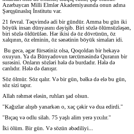
Azərbaycan Milli Elmlər Akademiyasında onun adına
Şərqşünaslıq İnstitutu var.
21 fevral. Təqvimdə adi bir gündür. Amma bu gün iki
böyük insan dünyasını dəyişib. Biri sözlə ölümsüzləşən,
biri sözlə öldürülən. Hər ikisi də öz dövrünün, öz
xalqının, öz elminin, öz sənətinin böyük simaları idi.
Bu gecə, əgər fürsətiniz olsa, Qoqoldan bir hekayə
oxuyun. Ya da Bünyadovun tərcüməsində Quranın bir
surəsini. Onların sözləri hələ də burdadır. Hələ də
canlıdır. Hələ də danışır.
Söz ölmür. Söz qalır. Və bir gün, bəlkə də elə bu gün,
söz sizi tapır.
Allah rəhmət eləsin, ruhları şad olsun.
"Kağızlar alışıb yanarkən o, xaç çəkir və dua edirdi."
"Bıçaq və odlu silah. 75 yaşlı alim yerə yıxılır."
İki ölüm. Bir gün. Və sözün əbədiliyi...