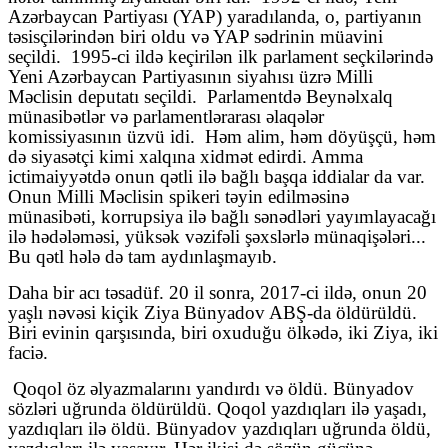
Azərbaycan Partiyası (YAP) yaradılanda, o, partiyanın
təsisçilərindən biri oldu və YAP sədrinin müavini
seçildi.
1995-ci ildə keçirilən ilk parlament seçkilərində
Yeni Azərbaycan Partiyasının siyahısı üzrə Milli
Məclisin deputatı seçildi.
Parlamentdə Beynəlxalq
münasibətlər və parlamentlərarası əlaqələr
komissiyasının üzvü idi.
Həm alim, həm döyüşçü, həm
də siyasətçi kimi xalqına xidmət edirdi. Amma
ictimaiyyətdə onun qətli ilə bağlı başqa iddialar da var.
Onun Milli Məclisin spikeri təyin edilməsinə
münasibəti, korrupsiya ilə bağlı sənədləri yayımlayacağı
ilə hədələməsi, yüksək vəzifəli şəxslərlə münaqişələri...
Bu qətl hələ də tam aydınlaşmayıb.
Daha bir acı təsadüf. 20 il sonra, 2017-ci ildə, onun 20
yaşlı nəvəsi kiçik Ziya Bünyadov ABŞ-da öldürüldü.
Biri evinin qarşısında, biri oxuduğu ölkədə, iki Ziya, iki
faciə.
Qoqol öz əlyazmalarını yandırdı və öldü. Bünyadov
sözləri uğrunda öldürüldü. Qoqol yazdıqları ilə yaşadı,
yazdıqları ilə öldü. Bünyadov yazdıqları uğrunda öldü,