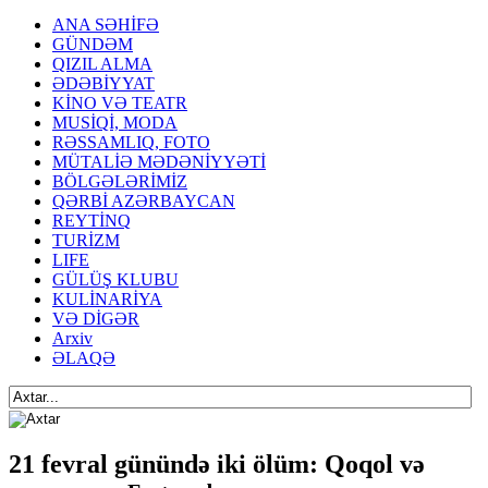
ANA SƏHİFƏ
GÜNDƏM
QIZIL ALMA
ƏDƏBİYYAT
KİNO VƏ TEATR
MUSİQİ, MODA
RƏSSAMLIQ, FOTO
MÜTALİƏ MƏDƏNİYYƏTİ
BÖLGƏLƏRİMİZ
QƏRBİ AZƏRBAYCAN
REYTİNQ
TURİZM
LIFE
GÜLÜŞ KLUBU
KULİNARİYA
VƏ DİGƏR
Arxiv
ƏLAQƏ
21 fevral günündə iki ölüm: Qoqol və