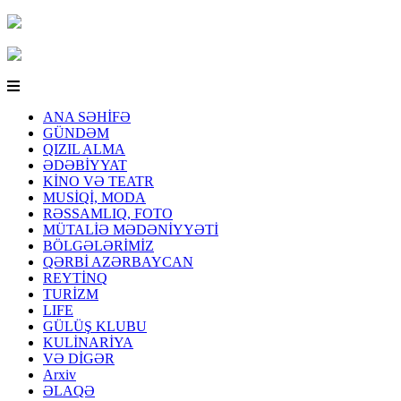
ANA SƏHİFƏ
GÜNDƏM
QIZIL ALMA
ƏDƏBİYYAT
KİNO VƏ TEATR
MUSİQİ, MODA
RƏSSAMLIQ, FOTO
MÜTALİƏ MƏDƏNİYYƏTİ
BÖLGƏLƏRİMİZ
QƏRBİ AZƏRBAYCAN
REYTİNQ
TURİZM
LIFE
GÜLÜŞ KLUBU
KULİNARİYA
VƏ DİGƏR
Arxiv
ƏLAQƏ