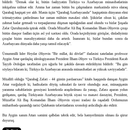
bildirib: “Demək olar ki, bütün fəaliyyətim Türkiyə və Azərbaycan münasibətlərinin
inkişafına xidmət edir. Amma hər zaman bütün bu çalışmaların mərkəzində nüvə olaraq
Qarabağ həqiqəti yer alıb. Mənin üçün “Qarabağ Azərbaycandır” həqiqətinin dünyanın elmi
ictimaiyyətinə çatdırılması hər zaman mühüm məsələsi olub. Şükürlər olsun ki, çəkilən
zəhmət hədər getmədi və torpaqlarımız düşmən tapdağından azad olundu və bizlər Şuşada
Zəfər Qurultayında iştirak etdik. Orada Müzəffər Ali Baş Komandan İlham Əliyevin çıxışı
bütün diaspor fəalları üçün əsl yol xəritəsi oldu. Orada keçirdiyimiz görüşlər, dinlədiyimiz
çıxışlar bizim məsuliyyətimizi daha da artırdı. İnanıram ki, bizlər bundan sonra da
Azərbaycanı dünyada daha yaxşı təmsil edəcəyik”.
Ümummilli lider Heydər Əliyevin “Bir millət, iki dövlət!” ifadəsini xatırladan professor
Aygün Attar qardaşlıq ideologiyasının Prezident İlham Əliyev və Türkiyə Prezidenti Rəcəb
Tayyib Ərdoğan tərəfindən çox uğurlu bir şəkildə davam etdirildiyini bildirib: “Bu gün
söyləyə bilərəm ki, Türkiyə ilə Azərbaycan arasında münasibətləri ən yüksək səviyyədədir”.
Müəllifi olduğu “Qarabağ Zəfəri – 44 günün pərdəarxası” kitabı haqqında danışan Aygün
Attar vurğulayıb ki, hadisələrin döyüş səhnələri ilə təsvir olunduğu əsər, münaqişənin
yaranma səbəblərinin geosiyasi kontekstdə araşdırılması ilə yanaşı, Zəfərə aparan yolun
gedişatını, qardaş Türkiyənin Azərbaycana böyük siyasi və mənəvi dəstəyini, Prezident,
Müzəffər Ali Baş Komandan İlham Əliyevin siyasi iradəsi ilə rəşadətli Ordumuzun
müharibədə qazandığı tarixi Qələbənin təfərrüatlarını xronoloji ardıcıllıqla əks etdirir.
Biz Aygün xanım Attarı səmimi qəlbdən təbrik edir, belə həmyerlimizin olması ilə qürur
duyuruq.