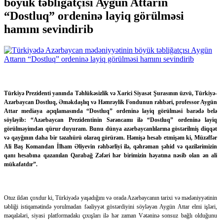
böyük təbliğatçısı Aygün Attarın
“Dostluq” ordeninə layiq görülməsi
hamını sevindirib
Türkiyə Prezidenti yanında Təhlükəsizlik və Xarici Siyasət Şurasının üzvü, Türkiyə-
Azərbaycan Dostluq, Əməkdaşlıq və Həmrəylik Fondunun rəhbəri, professor Aygün
Attar mediaya açıqlamasında “Dostluq” ordeninə layiq görülməsi barədə belə
söyləyib: “Azərbaycan Prezidentinin Sərəncamı ilə “Dostluq” ordeninə layiq
görülməyimdən qürur duyuram. Bunu dünya azərbaycanlılarına göstərilmiş diqqət
və qayğının daha bir təzahürü olaraq görürəm. Həmişə hesab etmişəm ki, Müzəffər
Ali Baş Komandan İlham Əliyevin rəhbərliyi ilə, qəhrəman şəhid və qazilərimizin
qanı hesabına qazanılan Qarabağ Zəfəri hər birimizin həyatına nəsib olan ən ali
mükafatdır”.
Otuz ildən çoxdur ki, Türkiyədə yaşadığını və orada Azərbaycanın tarixi və mədəniyyətinin
təbliği istiqamətində yorulmadan fəaliyyət göstərdiyini söyləyən Aygün Attar elmi işləri,
məqalələri, siyasi platformadakı çıxışları ilə hər zaman Vətəninə sonsuz bağlı olduğunu