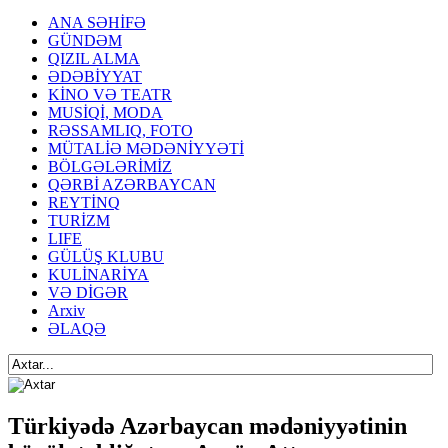
ANA SƏHİFƏ
GÜNDƏM
QIZIL ALMA
ƏDƏBİYYAT
KİNO VƏ TEATR
MUSİQİ, MODA
RƏSSAMLIQ, FOTO
MÜTALİƏ MƏDƏNİYYƏTİ
BÖLGƏLƏRİMİZ
QƏRBİ AZƏRBAYCAN
REYTİNQ
TURİZM
LIFE
GÜLÜŞ KLUBU
KULİNARİYA
VƏ DİGƏR
Arxiv
ƏLAQƏ
Türkiyədə Azərbaycan mədəniyyətinin