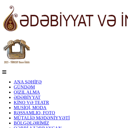
ANA SƏHİFƏ
GÜNDƏM
QIZIL ALMA
ƏDƏBİYYAT
KİNO VƏ TEATR
MUSİQİ, MODA
RƏSSAMLIQ, FOTO
MÜTALİƏ MƏDƏNİYYƏTİ
BÖLGƏLƏRİMİZ