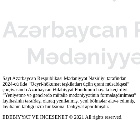
Sayt Azərbaycan Respublikası Mədəniyyət Nazirliyi tərəfindən
2024-cü ildə “Qeyri-hökumət təşkilatları üçün qrant müsabiqəsi”
çərçivəsində Azərbaycan Ədəbiyyat Fondunun həyata keçirdiyi
“Yeniyetmə və gənclərdə mütaliə mədəniyyətinin formalaşdırılması”
layihəsinin tərəfdaşı olaraq yenilənmiş, yeni bölmələr əlavə ediımiş,
layihənin təbliği üzrə funksional fəaliyyət aparılmışdır.
EDEBIYYAT VE INCESENET © 2021 All rights reserved.