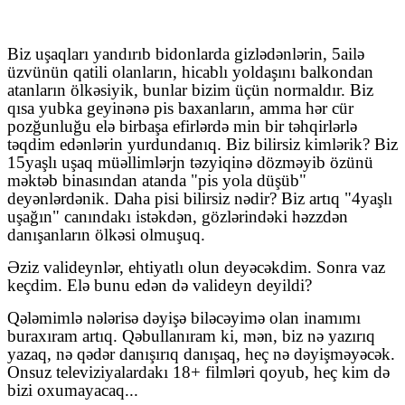
Biz uşaqları yandırıb bidonlarda gizlədənlərin, 5ailə
üzvünün qatili olanların, hicablı yoldaşını balkondan
atanların ölkəsiyik, bunlar bizim üçün normaldır. Biz
qısa yubka geyinənə pis baxanların, amma hər cür
pozğunluğu elə birbaşa efirlərdə min bir təhqirlərlə
təqdim edənlərin yurdundanıq. Biz bilirsiz kimlərik? Biz
15
yaşlı uşaq müəllimlərjn təzyiqinə dözməyib özünü
məktəb binasından atanda "pis yola düşüb"
deyənlərdənik. Daha pisi bilirsiz nədir? Biz artıq "4
yaşlı
uşağın" canındakı istəkdən, gözlərindəki həzzdən
danışanların ölkəsi olmuşuq.
Əziz valideynlər, ehtiyatlı olun deyəcəkdim. Sonra vaz
keçdim. Elə bunu edən də valideyn deyildi?
Qələmimlə nələrisə dəyişə biləcəyimə olan inamımı
buraxıram artıq. Qəbullanıram ki, mən, biz nə yazırıq
yazaq, nə qədər danışırıq danışaq, heç nə dəyişməyəcək.
Onsuz televiziyalardakı 18+
filmləri
qoyub
,
heç kim də
bizi oxumayacaq...