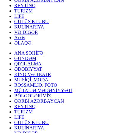
QƏRBİ AZƏRBAYCAN
REYTİNQ
TURİZM
LIFE
GÜLÜŞ KLUBU
KULİNARİYA
VƏ DİGƏR
Arxiv
ƏLAQƏ
ANA SƏHİFƏ
GÜNDƏM
QIZIL ALMA
ƏDƏBİYYAT
KİNO VƏ TEATR
MUSİQİ, MODA
RƏSSAMLIQ, FOTO
MÜTALİƏ MƏDƏNİYYƏTİ
BÖLGƏLƏRİMİZ
QƏRBİ AZƏRBAYCAN
REYTİNQ
TURİZM
LIFE
GÜLÜŞ KLUBU
KULİNARİYA