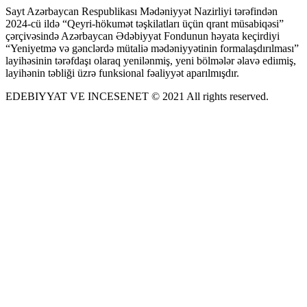
Sayt Azərbaycan Respublikası Mədəniyyət Nazirliyi tərəfindən
2024-cü ildə “Qeyri-hökumət təşkilatları üçün qrant müsabiqəsi”
çərçivəsində Azərbaycan Ədəbiyyat Fondunun həyata keçirdiyi
“Yeniyetmə və gənclərdə mütaliə mədəniyyətinin formalaşdırılması”
layihəsinin tərəfdaşı olaraq yenilənmiş, yeni bölmələr əlavə ediımiş,
layihənin təbliği üzrə funksional fəaliyyət aparılmışdır.
EDEBIYYAT VE INCESENET © 2021 All rights reserved.