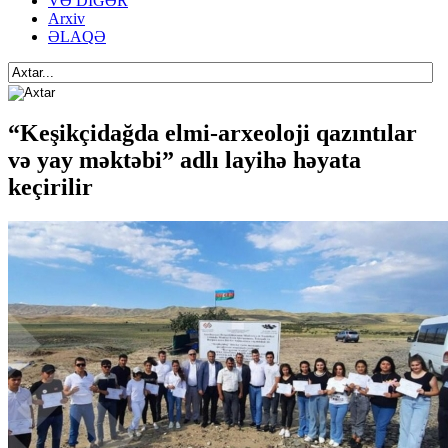
VƏ DİGƏR
Arxiv
ƏLAQƏ
“Keşikçidağda elmi-arxeoloji qazıntılar
və yay məktəbi” adlı layihə həyata
keçirilir