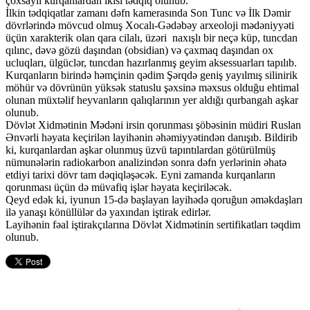
çoxsaylı kurqanlardan ikisi tədqiq olunub.
İlkin tədqiqatlar zamanı dəfn kamerasında Son Tunc və İlk Dəmir
dövrlərində mövcud olmuş Xocalı-Gədəbəy arxeoloji mədəniyyəti
üçün xarakterik olan qara cilalı, üzəri naxışlı bir neçə küp, tuncdan
qılınc, dəvə gözü daşından (obsidian) və çaxmaq daşından ox
ucluqları, ülgüclər, tuncdan hazırlanmış geyim aksessuarları tapılıb.
Kurqanların birində həmçinin qədim Şərqdə geniş yayılmış silinirik
möhür və dövrünün yüksək statuslu şəxsinə məxsus olduğu ehtimal
olunan müxtəlif heyvanların qalıqlarının yer aldığı qurbangah aşkar
olunub.
Dövlət Xidmətinin Mədəni irsin qorunması şöbəsinin müdiri Ruslan
Ənvərli həyata keçirilən layihənin əhəmiyyətindən danışıb. Bildirib
ki, kurqanlardan aşkar olunmuş üzvü tapıntılardan götürülmüş
nümunələrin radiokarbon analizindən sonra dəfn yerlərinin əhatə
etdiyi tarixi dövr tam dəqiqləşəcək. Eyni zamanda kurqanların
qorunması üçün də müvafiq işlər həyata keçiriləcək.
Qeyd edək ki, iyunun 15-də başlayan layihədə qoruğun əməkdaşları
ilə yanaşı könüllülər də yaxından iştirak edirlər.
Layihənin fəal iştirakçılarına Dövlət Xidmətinin sertifikatları təqdim
olunub.