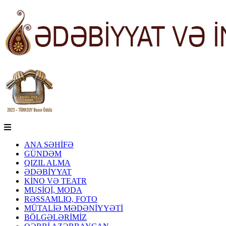
ANA SƏHİFƏ
GÜNDƏM
QIZIL ALMA
ƏDƏBİYYAT
KİNO VƏ TEATR
MUSİQİ, MODA
RƏSSAMLIQ, FOTO
MÜTALİƏ MƏDƏNİYYƏTİ
BÖLGƏLƏRİMİZ