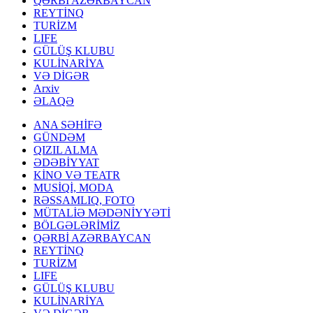
QƏRBİ AZƏRBAYCAN
REYTİNQ
TURİZM
LIFE
GÜLÜŞ KLUBU
KULİNARİYA
VƏ DİGƏR
Arxiv
ƏLAQƏ
ANA SƏHİFƏ
GÜNDƏM
QIZIL ALMA
ƏDƏBİYYAT
KİNO VƏ TEATR
MUSİQİ, MODA
RƏSSAMLIQ, FOTO
MÜTALİƏ MƏDƏNİYYƏTİ
BÖLGƏLƏRİMİZ
QƏRBİ AZƏRBAYCAN
REYTİNQ
TURİZM
LIFE
GÜLÜŞ KLUBU
KULİNARİYA