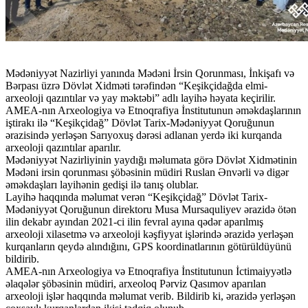
Mədəniyyət Nazirliyi yanında Mədəni İrsin Qorunması, İnkişafı və
Bərpası üzrə Dövlət Xidməti tərəfindən “Keşikçidağda elmi-
arxeoloji qazıntılar və yay məktəbi” adlı layihə həyata keçirilir.
AMEA-nın Arxeologiya və Etnoqrafiya İnstitutunun əməkdaşlarının
iştirakı ilə “Keşikçidağ” Dövlət Tarix-Mədəniyyət Qoruğunun
ərazisində yerləşən Sarıyoxuş dərəsi adlanan yerdə iki kurqanda
arxeoloji qazıntılar aparılır.
Mədəniyyət Nazirliyinin yaydığı məlumata görə Dövlət Xidmətinin
Mədəni irsin qorunması şöbəsinin müdiri Ruslan Ənvərli və digər
əməkdaşları layihənin gedişi ilə tanış olublar.
Layihə haqqında məlumat verən “Keşikçidağ” Dövlət Tarix-
Mədəniyyət Qoruğunun direktoru Musa Mursaquliyev ərazidə ötən
ilin dekabr ayından 2021-ci ilin fevral ayına qədər aparılmış
arxeoloji xilasetmə və arxeoloji kəşfiyyat işlərində ərazidə yerləşən
kurqanların qeydə alındığını, GPS koordinatlarının götürüldüyünü
bildirib.
AMEA-nın Arxeologiya və Etnoqrafiya İnstitutunun İctimaiyyətlə
əlaqələr şöbəsinin müdiri, arxeoloq Pərviz Qasımov aparılan
arxeoloji işlər haqqında məlumat verib. Bildirib ki, ərazidə yerləşən