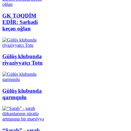
GK TƏQDİM
EDİR: Sərhədi
keçən oğlan
Gülüş klubunda
riyaziyyatçı Totu
Gülüş klubunda
qarınqulu
“Şərab” - şərab