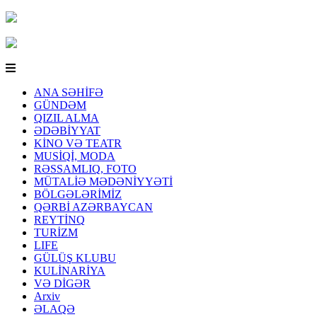
ANA SƏHİFƏ
GÜNDƏM
QIZIL ALMA
ƏDƏBİYYAT
KİNO VƏ TEATR
MUSİQİ, MODA
RƏSSAMLIQ, FOTO
MÜTALİƏ MƏDƏNİYYƏTİ
BÖLGƏLƏRİMİZ
QƏRBİ AZƏRBAYCAN
REYTİNQ
TURİZM
LIFE
GÜLÜŞ KLUBU
KULİNARİYA
VƏ DİGƏR
Arxiv
ƏLAQƏ