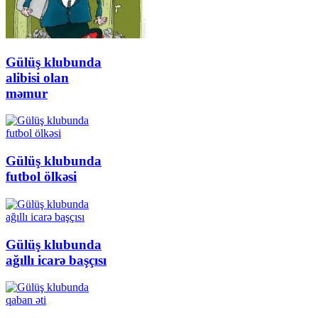
Gülüş klubunda
alibisi olan
məmur
Gülüş klubunda
futbol ölkəsi
Gülüş klubunda
ağıllı icarə başçısı