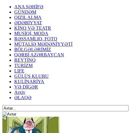
ANA SƏHİFƏ
GÜNDƏM
QIZIL ALMA
ƏDƏBİYYAT
KİNO VƏ TEATR
MUSİQİ, MODA
RƏSSAMLIQ, FOTO
MÜTALİƏ MƏDƏNİYYƏTİ
BÖLGƏLƏRİMİZ
QƏRBİ AZƏRBAYCAN
REYTİNQ
TURİZM
LIFE
GÜLÜŞ KLUBU
KULİNARİYA
VƏ DİGƏR
Arxiv
ƏLAQƏ