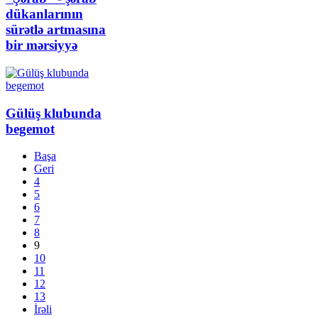
dükanlarının
sürətlə artmasına
bir mərsiyyə
Gülüş klubunda
begemot
Başa
Geri
4
5
6
7
8
9
10
11
12
13
İrəli