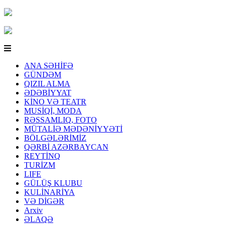
ANA SƏHİFƏ
GÜNDƏM
QIZIL ALMA
ƏDƏBİYYAT
KİNO VƏ TEATR
MUSİQİ, MODA
RƏSSAMLIQ, FOTO
MÜTALİƏ MƏDƏNİYYƏTİ
BÖLGƏLƏRİMİZ
QƏRBİ AZƏRBAYCAN
REYTİNQ
TURİZM
LIFE
GÜLÜŞ KLUBU
KULİNARİYA
VƏ DİGƏR
Arxiv
ƏLAQƏ