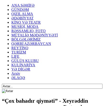
ANA SƏHİFƏ
GÜNDƏM
QIZIL ALMA
ƏDƏBİYYAT
KİNO VƏ TEATR
MUSİQİ, MODA
RƏSSAMLIQ, FOTO
MÜTALİƏ MƏDƏNİYYƏTİ
BÖLGƏLƏRİMİZ
QƏRBİ AZƏRBAYCAN
REYTİNQ
TURİZM
LIFE
GÜLÜŞ KLUBU
KULİNARİYA
VƏ DİGƏR
Arxiv
ƏLAQƏ
“Çox bahadır qiyməti” - Xeyrəddin