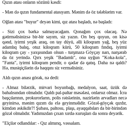
Qızın atası onların sözünü kəsdi:
- Mən də qızın fundamental atasıyam. Mənim də öz tələblərim var.
Oğlan atası "buyur" deyən kimi, qız atası başladı, nə başladı:
- Sizi çox bərkə salmayacağam. Qonağım çox olacaq. Nə
gətirməlisinizsə bir-bir sayım, siz yazın. On beş qoyun, on kisə
qənd, iyirmi yeşik araq, on tay düyü, əlli kiloqram yağ, beş yüz
adamlıq balıq, otuz kiloqram kürü, 50 kiloqram fındıq, iyirmi
kiloqram çay - yaxşısından olsun - turşməzə Göyçay narı, narşərab
da öz yerində. Qırx yeşik "Badamlı", ona uyğun "Koka-kola",
"Fanta", iyirmi kiloqram pendir, o qədər də qatıq. Daha nə qaldı?
Hə, musiqiçilərin də haqqını siz verməlisiniz.
Aldı qızın anası görək, nə dedi:
- Almaz bilərzik, mirvari boyunbağı, medalyon, saat, üzük də
bahalısından olmalıdır. Qaldı pal-paltar məsələsi, onlarsız olmaz. İcra
başçılarının, prokurorların, polis rəislərinin, nazirlərin arvadları necə
geyinirsə, mənim qızım da elə geyinməlidir. Gözəl-göyçək qızdır,
kimdən əskikdir?! Şubası, paltosu, plaşı, ayaqqabıları da bir-birindən
gözəl olmalıdır. Yadımızdan çıxan xırda-xuruşları da sonra deyərik.
"Elçilər odlandılar: - Qız almırıq, vəssalam.