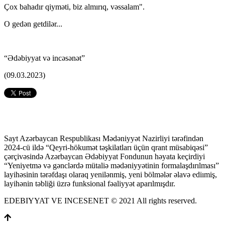
Çox bahadır qiyməti, biz almırıq, vəssalam".
O gedən getdilər...
“Ədəbiyyat və incəsənət”
(09.03.2023)
Sayt Azərbaycan Respublikası Mədəniyyət Nazirliyi tərəfindən
2024-cü ildə “Qeyri-hökumət təşkilatları üçün qrant müsabiqəsi”
çərçivəsində Azərbaycan Ədəbiyyat Fondunun həyata keçirdiyi
“Yeniyetmə və gənclərdə mütaliə mədəniyyətinin formalaşdırılması”
layihəsinin tərəfdaşı olaraq yenilənmiş, yeni bölmələr əlavə ediımiş,
layihənin təbliği üzrə funksional fəaliyyət aparılmışdır.
EDEBIYYAT VE INCESENET © 2021 All rights reserved.