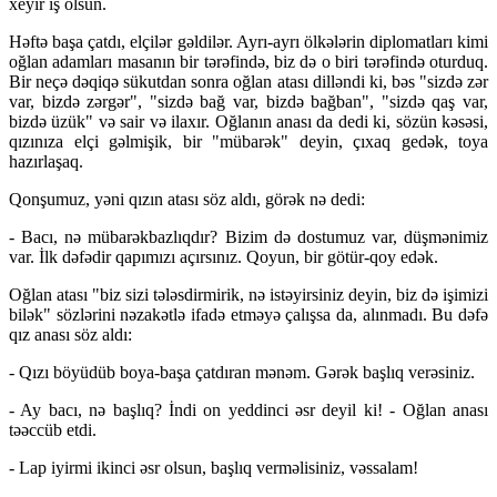
xeyir iş olsun.
Həftə başa çatdı, elçilər gəldilər. Ayrı-ayrı ölkələrin diplomatları kimi
oğlan adamları masanın bir tərəfində, biz də o biri tərəfində oturduq.
Bir neçə dəqiqə sükutdan sonra oğlan atası dilləndi ki, bəs "sizdə zər
var, bizdə zərgər", "sizdə bağ var, bizdə bağban", "sizdə qaş var,
bizdə üzük" və sair və ilaxır. Oğlanın anası da dedi ki, sözün kəsəsi,
qızınıza elçi gəlmişik, bir "mübarək" deyin, çıxaq gedək, toya
hazırlaşaq.
Qonşumuz, yəni qızın atası söz aldı, görək nə dedi:
- Bacı, nə mübarəkbazlıqdır? Bizim də dostumuz var, düşmənimiz
var. İlk dəfədir qapımızı açırsınız. Qoyun, bir götür-qoy edək.
Oğlan atası "biz sizi tələsdirmirik, nə istəyirsiniz deyin, biz də işimizi
bilək" sözlərini nəzakətlə ifadə etməyə çalışsa da, alınmadı. Bu dəfə
qız anası söz aldı:
- Qızı böyüdüb boya-başa çatdıran mənəm. Gərək başlıq verəsiniz.
- Ay bacı, nə başlıq? İndi on yeddinci əsr deyil ki! - Oğlan anası
təəccüb etdi.
- Lap iyirmi ikinci əsr olsun, başlıq verməlisiniz, vəssalam!