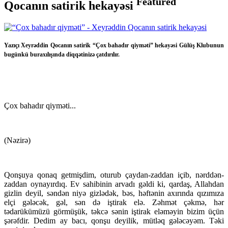
Featured
Qocanın satirik hekayəsi
Yazıçı Xeyrəddin Qocanın satirik “Çox bahadır qiyməti” hekayəsi Gülüş Klubunun
bugünkü buraxılışında diqqətinizə çatdırılır.
Çox bahadır qiyməti...
(Nəzirə)
Qonşuya qonaq getmişdim, oturub çaydan-zaddan içib, nərddən-
zaddan oynayırdıq. Ev sahibinin arvadı gəldi ki, qardaş, Allahdan
gizlin deyil, səndən niyə gizlədək, bəs, həftənin axırında qızımıza
elçi gələcək, gəl, sən də iştirak elə. Zəhmət çəkmə, hər
tədarükümüzü görmüşük, təkcə sənin iştirak eləməyin bizim üçün
şərəfdir. Dedim ay bacı, qonşu deyilik, mütləq gələcəyəm. Təki