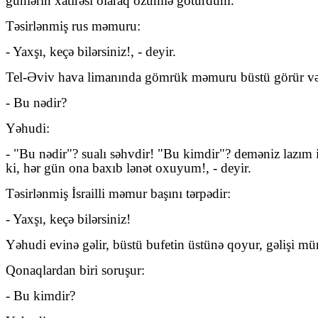
günlərin xatirəsi olaraq özümlə götürdüm.
Təsirlənmiş rus məmuru:
- Yaxşı, keçə bilərsiniz!, - deyir.
Tel-Əviv hava limanında gömrük məmuru büstü görür və
- Bu nədir?
Yəhudi:
- "Bu nədir"? sualı səhvdir! "Bu kimdir"? deməniz lazım
ki, hər gün ona baxıb lənət oxuyum!, - deyir.
Təsirlənmiş İsrailli məmur başını tərpədir:
- Yaxşı, keçə bilərsiniz!
Yəhudi evinə gəlir, büstü bufetin üstünə qoyur, gəlişi mü
Qonaqlardan biri soruşur:
- Bu kimdir?