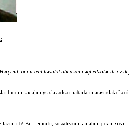
i
Hərçənd, onun real həvalat olmasını nəql edənlər də az dey
slar bunun baqajını yoxlayarkən paltarların arasındakı Leni
lazım idi! Bu Lenindir, sosializmin təməlini quran, sovet 