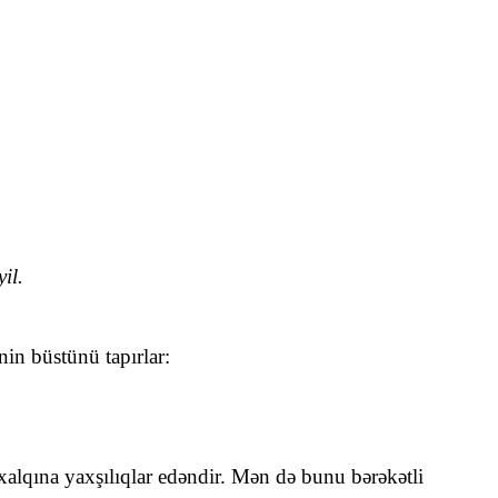
il.
nin büstünü tapırlar:
xalqına yaxşılıqlar edəndir. Mən də bunu bərəkətli