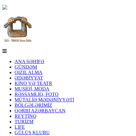
ANA SƏHİFƏ
GÜNDƏM
QIZIL ALMA
ƏDƏBİYYAT
KİNO VƏ TEATR
MUSİQİ, MODA
RƏSSAMLIQ, FOTO
MÜTALİƏ MƏDƏNİYYƏTİ
BÖLGƏLƏRİMİZ
QƏRBİ AZƏRBAYCAN
REYTİNQ
TURİZM
LIFE
GÜLÜŞ KLUBU