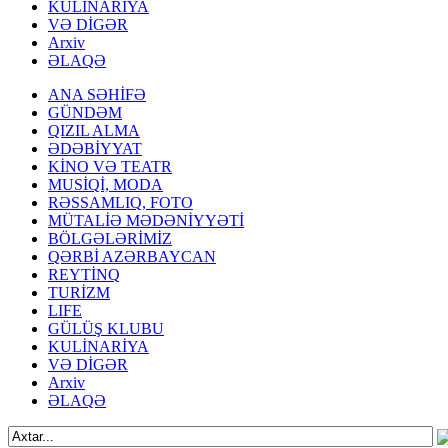
KULİNARİYA
VƏ DİGƏR
Arxiv
ƏLAQƏ
ANA SƏHİFƏ
GÜNDƏM
QIZIL ALMA
ƏDƏBİYYAT
KİNO VƏ TEATR
MUSİQİ, MODA
RƏSSAMLIQ, FOTO
MÜTALİƏ MƏDƏNİYYƏTİ
BÖLGƏLƏRİMİZ
QƏRBİ AZƏRBAYCAN
REYTİNQ
TURİZM
LIFE
GÜLÜŞ KLUBU
KULİNARİYA
VƏ DİGƏR
Arxiv
ƏLAQƏ