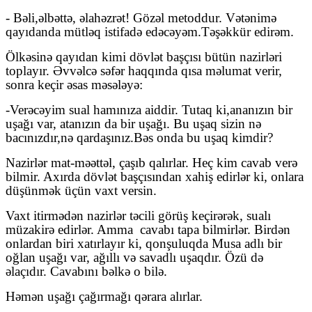
- Bəli,
əlbəttə, əlahəzrət! Gözəl metoddur. Vətənimə
qayıdanda mütləq istifadə edəcəyəm.
Təşəkkür edirəm.
Ölkəsinə qayıdan kimi dövlət başçısı bütün nazirləri
toplayır. Əvvəlcə səfər haqqında qısa məlumat verir,
sonra keçir əsas məsələyə:
-Verəcəyim sual hamınıza aiddir. Tutaq ki,
ananızın bir
uşağı var, atanızın da bir uşağı. Bu uşaq sizin nə
bacınızdır,
nə qardaşınız.
Bəs onda bu uşaq kimdir?
Nazirlər mat-məəttəl, çaşıb qalırlar.
Heç kim cavab verə
bilmir. Axırda dövlət başçısından xahiş edirlər ki, onlara
düşünmək üçün vaxt versin.
Vaxt itirmədən nazirlər təcili görüş keçirərək, sualı
müzakirə edirlər. Amma
cavabı tapa bilmirlər. Birdən
onlardan biri xatırlayır ki, qonşuluqda Musa adlı bir
oğlan uşağı var, ağıllı və savadlı uşaqdır. Özü də
əlaçıdır. Cavabını bəlkə o bilə.
Həmən uşağı çağırmağı qərara alırlar.