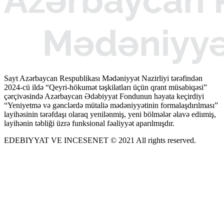
Sayt Azərbaycan Respublikası Mədəniyyət Nazirliyi tərəfindən
2024-cü ildə “Qeyri-hökumət təşkilatları üçün qrant müsabiqəsi”
çərçivəsində Azərbaycan Ədəbiyyat Fondunun həyata keçirdiyi
“Yeniyetmə və gənclərdə mütaliə mədəniyyətinin formalaşdırılması”
layihəsinin tərəfdaşı olaraq yenilənmiş, yeni bölmələr əlavə ediımiş,
layihənin təbliği üzrə funksional fəaliyyət aparılmışdır.
EDEBIYYAT VE INCESENET © 2021 All rights reserved.