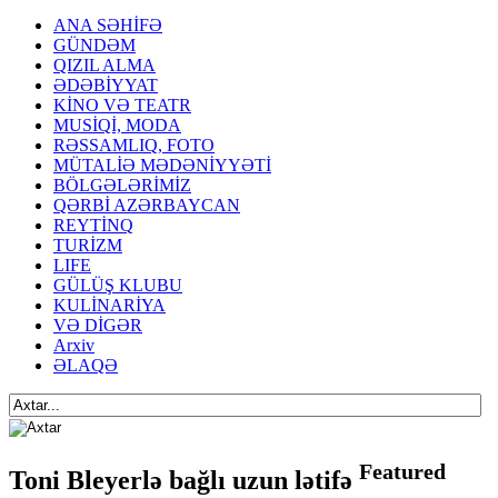
ANA SƏHİFƏ
GÜNDƏM
QIZIL ALMA
ƏDƏBİYYAT
KİNO VƏ TEATR
MUSİQİ, MODA
RƏSSAMLIQ, FOTO
MÜTALİƏ MƏDƏNİYYƏTİ
BÖLGƏLƏRİMİZ
QƏRBİ AZƏRBAYCAN
REYTİNQ
TURİZM
LIFE
GÜLÜŞ KLUBU
KULİNARİYA
VƏ DİGƏR
Arxiv
ƏLAQƏ
Featured
Toni Bleyerlə bağlı uzun lətifə