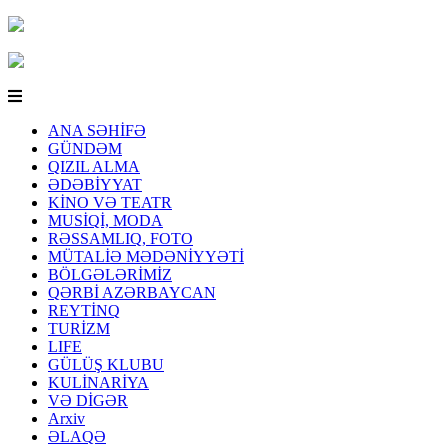
ANA SƏHİFƏ
GÜNDƏM
QIZIL ALMA
ƏDƏBİYYAT
KİNO VƏ TEATR
MUSİQİ, MODA
RƏSSAMLIQ, FOTO
MÜTALİƏ MƏDƏNİYYƏTİ
BÖLGƏLƏRİMİZ
QƏRBİ AZƏRBAYCAN
REYTİNQ
TURİZM
LIFE
GÜLÜŞ KLUBU
KULİNARİYA
VƏ DİGƏR
Arxiv
ƏLAQƏ