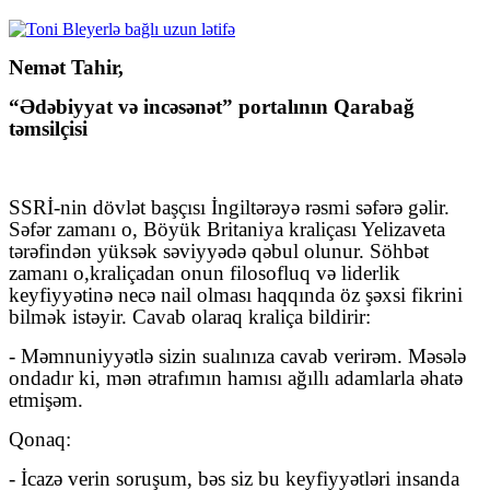
Nemət Tahir,
“Ədəbiyyat və incəsənət” portalının Qarabağ
təmsilçisi
SSRİ-nin dövlət başçısı İngiltərəyə rəsmi səfərə gəlir.
Səfər zamanı o, Böyük Britaniya kraliçası Yelizaveta
tərəfindən yüksək səviyyədə qəbul olunur.
Söhbət
zamanı o,
kraliçadan onun filosofluq və liderlik
keyfiyyətinə necə nail olması haqqında öz şəxsi fikrini
bilmək istəyir. Cavab olaraq kraliça bildirir:
- Məmnuniyyətlə sizin sualınıza cavab verirəm. Məsələ
ondadır ki, mən ətrafımın hamısı ağıllı adamlarla əhatə
etmişəm.
Qonaq:
- İcazə verin soruşum, bəs siz bu keyfiyyətləri insanda