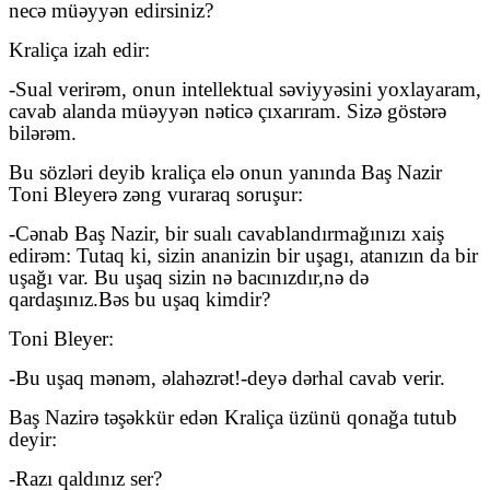
necə müəyyən edirsiniz?
Kraliça izah edir:
-Sual verirəm, onun intellektual səviyyəsini yoxlayaram,
cavab alanda müəyyən nəticə çıxarıram. Sizə göstərə
bilərəm.
Bu sözləri deyib kraliça elə onun yanında Baş Nazir
Toni Bleyerə zəng vuraraq soruşur:
-Cənab Baş Nazir, bir sualı cavablandırmağınızı xaiş
edirəm: Tutaq ki, sizin ananizin bir uşagı, atanızın da bir
uşağı var. Bu uşaq sizin nə bacınızdır,
nə də
qardaşınız.
Bəs bu uşaq kimdir?
Toni Bleyer:
-Bu uşaq mənəm, əlahəzrət!-deyə
dərhal
cavab verir.
Baş Nazirə təşəkkür edən Kraliça üzünü qonağa tutub
deyir
:
-Razı qaldınız ser?