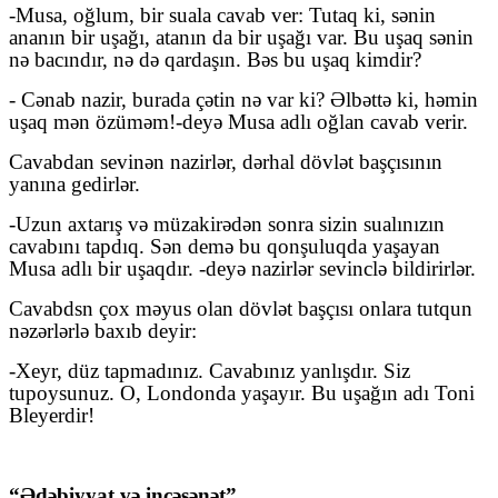
-Musa, oğlum, bir suala cavab ver: Tutaq ki, sənin
ananın bir uşağı, atanın da bir uşağı var. Bu uşaq sənin
nə bacındır, nə də qardaşın. Bəs bu uşaq kimdir?
- Cənab nazir, burada çətin nə var ki? Əlbəttə ki, həmin
uşaq mən özüməm!-deyə Musa adlı oğlan cavab verir.
Cavabdan sevinən nazirlər, dərhal dövlət başçısının
yanına gedirlər.
-Uzun axtarış və müzakirədən sonra sizin sualınızın
cavabını tapdıq. Sən demə bu qonşuluqda yaşayan
Musa adlı bir uşaqdır. -deyə nazirlər sevinclə bildirirlər.
Cavabdsn çox məyus olan dövlət başçısı onlara tutqun
nəzərlərlə baxıb deyir:
-Xeyr, düz tapmadınız. Cavabınız yanlışdır. Siz
tupoysunuz. O, Londonda yaşayır. Bu uşağın adı Toni
Bleyerdir!
“Ədəbiyyat və incəsənət”