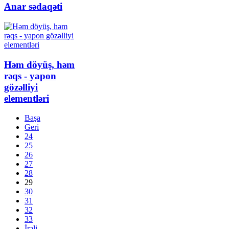
Anar sədaqəti
Həm döyüş, həm
rəqs - yapon
gözəlliyi
elementləri
Başa
Geri
24
25
26
27
28
29
30
31
32
33
İrəli