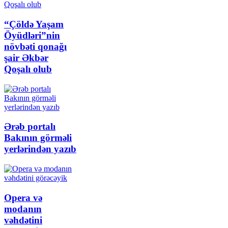
“Çöldə Yaşam
Öyüdləri”nin
növbəti qonağı
şair Əkbər
Qoşalı olub
Ərəb portalı
Bakının görməli
yerlərindən yazıb
Opera və
modanın
vəhdətini