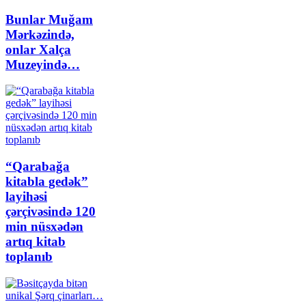
Bunlar Muğam
Mərkəzində,
onlar Xalça
Muzeyində…
“Qarabağa
kitabla gedək”
layihəsi
çərçivəsində 120
min nüsxədən
artıq kitab
toplanıb