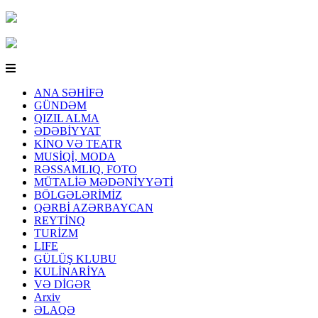
ANA SƏHİFƏ
GÜNDƏM
QIZIL ALMA
ƏDƏBİYYAT
KİNO VƏ TEATR
MUSİQİ, MODA
RƏSSAMLIQ, FOTO
MÜTALİƏ MƏDƏNİYYƏTİ
BÖLGƏLƏRİMİZ
QƏRBİ AZƏRBAYCAN
REYTİNQ
TURİZM
LIFE
GÜLÜŞ KLUBU
KULİNARİYA
VƏ DİGƏR
Arxiv
ƏLAQƏ