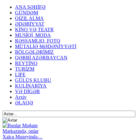
ANA SƏHİFƏ
GÜNDƏM
QIZIL ALMA
ƏDƏBİYYAT
KİNO VƏ TEATR
MUSİQİ, MODA
RƏSSAMLIQ, FOTO
MÜTALİƏ MƏDƏNİYYƏTİ
BÖLGƏLƏRİMİZ
QƏRBİ AZƏRBAYCAN
REYTİNQ
TURİZM
LIFE
GÜLÜŞ KLUBU
KULİNARİYA
VƏ DİGƏR
Arxiv
ƏLAQƏ