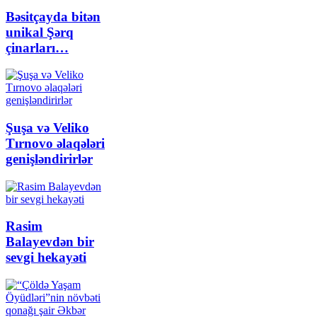
Bəsitçayda bitən
unikal Şərq
çinarları…
Şuşa və Veliko
Tırnovo əlaqələri
genişləndirirlər
Rasim
Balayevdən bir
sevgi hekayəti