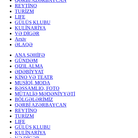
QƏRBİ AZƏRBAYCAN
REYTİNQ
TURİZM
LIFE
GÜLÜŞ KLUBU
KULİNARİYA
VƏ DİGƏR
Arxiv
ƏLAQƏ
ANA SƏHİFƏ
GÜNDƏM
QIZIL ALMA
ƏDƏBİYYAT
KİNO VƏ TEATR
MUSİQİ, MODA
RƏSSAMLIQ, FOTO
MÜTALİƏ MƏDƏNİYYƏTİ
BÖLGƏLƏRİMİZ
QƏRBİ AZƏRBAYCAN
REYTİNQ
TURİZM
LIFE
GÜLÜŞ KLUBU
KULİNARİYA