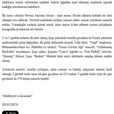
təhlükəsiz turizm səfərlərinin təşkilini, habelə işğaldan azad olunmuş ərazilərdə iqtisadi
fəallığın artırılmasını hədəfləyir.
İlk turist səfərləri Novruz bayramı öncəsi - mart ayının 18-dən etibarən həftədə bir dəfə
olmaqla icra ediləcək. Növbəti mərhələdə turların sayının tələbə əsasən artırılması nəzərdə
tutulur. Vətəndaşlar turlarda iştirak etmək üçün martın 6-dan etibarən turizm şirkətlərinə
(turagentlərə) müraciət edə bilərlər.
2 və 3 günlük turlarda ilk dəfə olaraq Şuşa şəhərində hoteldə gecələmə ilə Füzuli şəhərinin
mərkəzindəki şəhər dağıntıları, ilk şəhid abidəsinin ziyarəti, Cıdır düzü, “Vaqif” məqbərəsi,
Mehmandarovların evi, Bülbülün ev muzeyi, “Yuxarı Gövhər Ağa” məscidi, “Güllələnmiş
Heykəllər” meydançası, Şuşa qalası, Şuşanın “Gəncə” qapıları və “Xarı Bülbül” simvolu,
“Qazançı” Kilsəsi, Şuşa “Realnıy” Məktəbi kimi tarixi abidələrlə tanışlıq imkanı təqdim
olunur.
Avtobusla transfer, hoteldə yerləşmə, səhər yeməyi və bələdçi müşayiəti xidməti daxil
olmaqla 2 günlük turlar üçün bir gün gecələmə ilə 215 manat, 3 günlük turlar üçün iki gün
gecələmə ilə 370 manat nəzərdə tutulub.
“Ədəbiyyat və incəsənət”
(03.03.2023)