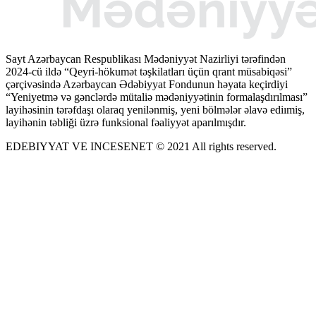
Sayt Azərbaycan Respublikası Mədəniyyət Nazirliyi tərəfindən
2024-cü ildə “Qeyri-hökumət təşkilatları üçün qrant müsabiqəsi”
çərçivəsində Azərbaycan Ədəbiyyat Fondunun həyata keçirdiyi
“Yeniyetmə və gənclərdə mütaliə mədəniyyətinin formalaşdırılması”
layihəsinin tərəfdaşı olaraq yenilənmiş, yeni bölmələr əlavə ediımiş,
layihənin təbliği üzrə funksional fəaliyyət aparılmışdır.
EDEBIYYAT VE INCESENET © 2021 All rights reserved.