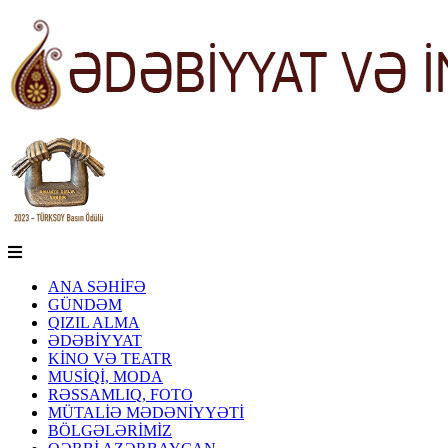
ANA SƏHİFƏ
GÜNDƏM
QIZIL ALMA
ƏDƏBİYYAT
KİNO VƏ TEATR
MUSİQİ, MODA
RƏSSAMLIQ, FOTO
MÜTALİƏ MƏDƏNİYYƏTİ
BÖLGƏLƏRİMİZ