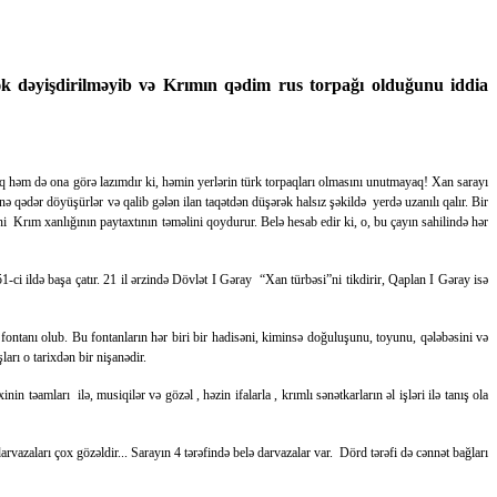
k dəyişdirilməyib və Krımın qədim rus torpağı olduğunu iddia
aq həm də ona görə lazımdır ki, həmin yerlərin türk torpaqları olmasını unutmayaq! Xan sarayı
ənə qədər döyüşürlər və qalib gələn ilan taqətdən düşərək halsız şəkildə yerdə uzanılı qalır. Bir
 Krım xanlığının paytaxtının təməlini qoydurur. Belə hesab edir ki, o, bu çayın sahilində hər
-ci ildə başa çatır. 21 il ərzində Dövlət I Gəray “Xan türbəsi”ni tikdirir, Qaplan I Gəray isə
ontanı olub. Bu fontanların hər biri bir hadisəni, kiminsə doğuluşunu, toyunu, qələbəsini və
arı o tarixdən bir nişanədir.
əamları ilə, musiqilər və gözəl , həzin ifalarla , krımlı sənətkarların əl işləri ilə tanış ola
vazaları çox gözəldir... Sarayın 4 tərəfində belə darvazalar var. Dörd tərəfi də cənnət bağları