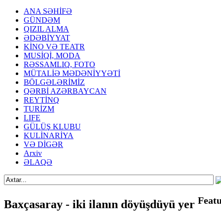
ANA SƏHİFƏ
GÜNDƏM
QIZIL ALMA
ƏDƏBİYYAT
KİNO VƏ TEATR
MUSİQİ, MODA
RƏSSAMLIQ, FOTO
MÜTALİƏ MƏDƏNİYYƏTİ
BÖLGƏLƏRİMİZ
QƏRBİ AZƏRBAYCAN
REYTİNQ
TURİZM
LIFE
GÜLÜŞ KLUBU
KULİNARİYA
VƏ DİGƏR
Arxiv
ƏLAQƏ
Feat
Baxçasaray - iki ilanın döyüşdüyü yer