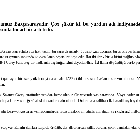
yolumuz Baxçasarayadır. Çox şükür ki, bu yurdun adı indiyənədə
sında bu ad bir arbitrdir.
 Gəray xan sülaləsi öz taxt -tacını bu sarayda qurub. Səyahət xatirələrimizi bu tarixlə başlam
k su çayının sahilində iki qara ilanın döyüşünü seyr edir. Hər iki ilan - biri o birini məğlub ed
b I Gəray bunu xoş bir hadisənin başlanğıcı kimi dəyərləndirir. İki ilanın döyüşdüyü yerdə yeni
lmayan bir saray tikdirməyi qərara alır. 1532-ci ildə inşasına başlanan sarayın tikintisi 1551
ilir.
ra Salamat Gəray tərəfindən yenidən bərpa olunur. Öz vaxtında xan sarayında 150-yə qədər su f
ıqda Gəray xanlığı sülaləsinin xanları dəfn olunub. Onların ərəb əlifbası ilə bəzədilmiş baş daşl
 fəaliyyət göstərən yeməkxanalarda, muzeylərdə krım tatarlarının dadlı və rəngarəng mətbəxinin t
 var. Evlərin damları kərpiclə örtülüb, daş divarlardan istilik boruları çıxır, dəmirdən olan dar