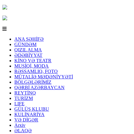
ANA SƏHİFƏ
GÜNDƏM
QIZIL ALMA
ƏDƏBİYYAT
KİNO VƏ TEATR
MUSİQİ, MODA
RƏSSAMLIQ, FOTO
MÜTALİƏ MƏDƏNİYYƏTİ
BÖLGƏLƏRİMİZ
QƏRBİ AZƏRBAYCAN
REYTİNQ
TURİZM
LIFE
GÜLÜŞ KLUBU
KULİNARİYA
VƏ DİGƏR
Arxiv
ƏLAQƏ