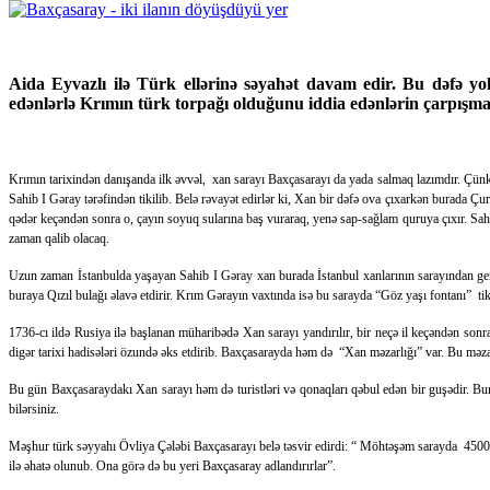
Aida Eyvazlı ilə Türk ellərinə səyahət davam edir. Bu dəfə 
edənlərlə Krımın türk torpağı olduğunu iddia edənlərin çarpışma
Krımın tarixindən danışanda ilk əvvəl, xan sarayı Baxçasarayı da yada salmaq lazımdır. Çünki
Sahib I Gəray tərəfindən tikilib. Belə rəvayət edirlər ki, Xan bir dəfə ova çıxarkən burada Çuru
qədər keçəndən sonra o, çayın soyuq sularına baş vuraraq, yenə sap-sağlam quruya çıxır. Sahi
zaman qalib olacaq.
Uzun zaman İstanbulda yaşayan Sahib I Gəray xan burada İstanbul xanlarının sarayından geri qa
buraya Qızıl bulağı əlavə etdirir. Krım Gərayın vaxtında isə bu sarayda “Göz yaşı fontanı” tik
1736-cı ildə Rusiya ilə başlanan müharibədə Xan sarayı yandırılır, bir neçə il keçəndən son
digər tarixi hadisələri özundə əks etdirib. Baxçasarayda həm də “Xan məzarlığı” var. Bu məzarl
Bu gün Baxçasaraydakı Xan sarayı həm də turistləri və qonaqları qəbul edən bir guşədir. Burada
bilərsiniz.
Məşhur türk səyyahı Övliya Çələbi Baxçasarayı belə təsvir edirdi: “ Möhtəşəm sarayda 4500 otaq
ilə əhatə olunub. Ona görə də bu yeri Baxçasaray adlandırırlar”.