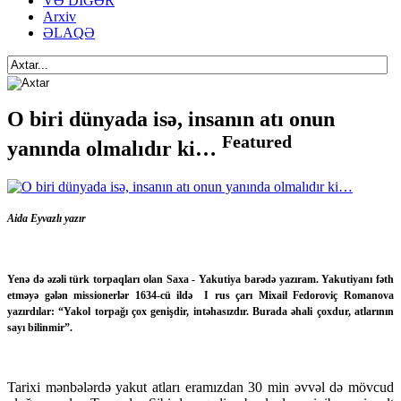
VƏ DİGƏR
Arxiv
ƏLAQƏ
O biri dünyada isə, insanın atı onun
Featured
yanında olmalıdır ki…
Aida Eyvazlı yazır
Yenə də əzəli türk torpaqları olan Saxa - Yakutiya barədə yazıram. Yakutiyanı fəth
etməyə gələn missionerlər 1634-cü ildə I rus çarı Mixail Fedoroviç Romanova
yazırdılar: “Yakol torpağı çox genişdir, intəhasızdır. Burada əhali çoxdur, atlarının
sayı bilinmir”.
Tarixi mənbələrdə yakut atları eramızdan 30 min əvvəl də mövcud