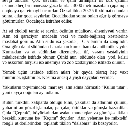
sevgi umurlar. Çox davamlı və qalın dırnaqları ilə buz qatının
üstündə heç bir maneəsiz gəzə bilirlər. 3000 metr məsafəni çaparaq 5
dəqiqəyə qət etməyi bacarırlar. Öz sahibinə 20-25 il xidmət edəndən
sonra, atlar qoca sayılırlar. Qocaldıqdan sonra onları ağır iş görməyə
götürmürlər. Qocalıqda istirahət edilər.
At əti ekoloji təmiz ət sayılır, özünün müalicəvi əhəmiyyəti vardır.
Atın əti qaraciyər, mədəaltı vəzi və mədə-bağırsaq xəstələrinə
məsləhət görülür. Atın südü isə şəkərlə , C vitamini ilə zəngindir.
Ona görə də at südündən hazırlanan kumıs həm də antibiotik sayılır.
Kumısdan və at südündən dizenteriya, tif, vərəm xəstəliyinin
müalicəsində istifadə olunur. Çünki atın südündə olan yod, kalsii
və askorbin turşusu isə anemiya və zob xəstəliyində istifadə olunur.
Yemək üçün istifadə edilən atları bir qayda olaraq heç vaxt
minmirlər, işlətmirlər. Kəsimə ancaq 2 yaşlı dayçaları verirlər.
Yakutların təqvimindəki mart ayı atın adına hörmətlə “Kulun tutar”,
yəni dayça doğulan ay adlanır.
Bütün türkdilli xalqlarda olduğu kimi, yakutlar da atlarının çulunu,
yəhərini ən gözəl işləmələr, parçalar, örtüklər və gümşlə bəzərdilər.
Çula “Çeprak”, böyürlərindən asılan muncuqlar və gümüşlə tikilən
bəzəkili xurcuna isə “Kıçımı” deyirlər. Atın yəhərinə isə müxtəlif
rəngli at dərilərindən toplanıb tikilən “dalabara” ilə bəzəyərlər.