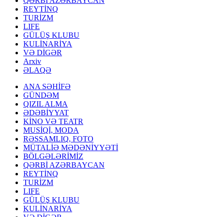
QƏRBİ AZƏRBAYCAN
REYTİNQ
TURİZM
LIFE
GÜLÜŞ KLUBU
KULİNARİYA
VƏ DİGƏR
Arxiv
ƏLAQƏ
ANA SƏHİFƏ
GÜNDƏM
QIZIL ALMA
ƏDƏBİYYAT
KİNO VƏ TEATR
MUSİQİ, MODA
RƏSSAMLIQ, FOTO
MÜTALİƏ MƏDƏNİYYƏTİ
BÖLGƏLƏRİMİZ
QƏRBİ AZƏRBAYCAN
REYTİNQ
TURİZM
LIFE
GÜLÜŞ KLUBU
KULİNARİYA