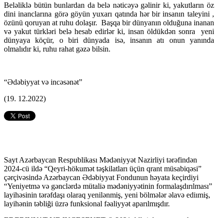
Beləliklə bütün bunlardan da belə nəticəyə gəlinir ki, yakutların öz
dini inanclarına görə göyün yuxarı qatında hər bir insanın taleyini ,
özünü qoruyan at ruhu dolaşır. Başqa bir dünyanın olduğuna inanan
və yakut türkləri belə hesab edirlər ki, insan öldükdən sonra yeni
dünyaya köçür, o biri dünyada isə, insanın atı onun yanında
olmalıdır ki, ruhu rahat gəzə bilsin.
“Ədəbiyyat və incəsənət”
(19. 12.2022)
Sayt Azərbaycan Respublikası Mədəniyyət Nazirliyi tərəfindən
2024-cü ildə “Qeyri-hökumət təşkilatları üçün qrant müsabiqəsi”
çərçivəsində Azərbaycan Ədəbiyyat Fondunun həyata keçirdiyi
“Yeniyetmə və gənclərdə mütaliə mədəniyyətinin formalaşdırılması”
layihəsinin tərəfdaşı olaraq yenilənmiş, yeni bölmələr əlavə ediımiş,
layihənin təbliği üzrə funksional fəaliyyət aparılmışdır.