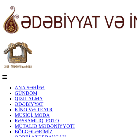
ANA SƏHİFƏ
GÜNDƏM
QIZIL ALMA
ƏDƏBİYYAT
KİNO VƏ TEATR
MUSİQİ, MODA
RƏSSAMLIQ, FOTO
MÜTALİƏ MƏDƏNİYYƏTİ
BÖLGƏLƏRİMİZ