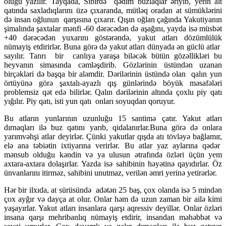
oluğu yazılır. Tayqada, Sibirdə qədim buzlaqlar əriyib, yerin alt
qatında saxladıqlarını üzə çıxaranda, mütləq oradan at sümüklərini
də insan oğlunun qarşısına çıxarır. Qışın oğlan çağında Yakutiyanın
şimalında şaxtalar mənfi -60 dərəcədən də aşağını, yayda isə müsbət
+40 dərəcədən yuxarını göstərəndə, yakut atları dözümlülük
nümayiş etdirirlər. Buna görə də yakut atları dünyada ən güclü atlar
sayılır. Tanrı bir canlıya yaraşa biləcək bütün gözəllikləri bu
heyvanın simasında cəmləşdirib. Gözlərinin üstündən uzanan
birçəkləri də başqa bir aləmdir. Dərilərinin üstündə olan qalın yun
örtüyünə görə şaxtalı-ayazlı qış günlərində böyük məsafələri
problemsiz qət edə bilirlər. Qalın dərilərinin altında çoxlu piy qatı
yığılır. Piy qatı, isti yun qatı onları soyuqdan qoruyur.
Bu atların yunlarının uzunluğu 15 santimə çatır. Yakut atları
dırnaqları ilə buz qatını yarıb, qidalanırlar.Buna görə də onlara
yarımvəhşi atlar deyirlər. Çünki yakutlar qışda atı tövləyə bağlamır,
elə ana təbiətin ixtiyarına verirlər. Bu atlar yaz aylarına qədər
mənsub olduğu kəndin və ya ulusun ətrafında özləri üçün yem
axtara-axtara dolaşırlar. Yazda isə sahibinin həyətinə qayıdırlar. Öz
ünvanlarını itirməz, sahibini unutmaz, verilən əmri yerinə yetirərlər.
Hər bir ilxıda, at sürüsündə adətən 25 baş, çox olanda isə 5 mindən
çox ayğır və dayça at olur. Onlar həm də uzun zaman bir ailə kimi
yaşayırlar. Yakut atları insanlara qarşı aqressiv deyillər. Onlar özləri
insana qarşı mehribanlıq nümayiş etdirir, insandan məhəbbət və