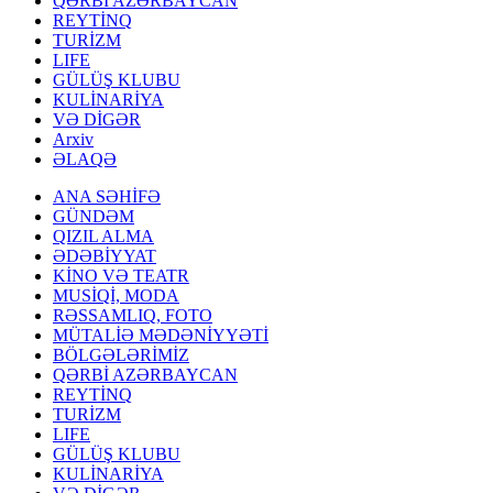
QƏRBİ AZƏRBAYCAN
REYTİNQ
TURİZM
LIFE
GÜLÜŞ KLUBU
KULİNARİYA
VƏ DİGƏR
Arxiv
ƏLAQƏ
ANA SƏHİFƏ
GÜNDƏM
QIZIL ALMA
ƏDƏBİYYAT
KİNO VƏ TEATR
MUSİQİ, MODA
RƏSSAMLIQ, FOTO
MÜTALİƏ MƏDƏNİYYƏTİ
BÖLGƏLƏRİMİZ
QƏRBİ AZƏRBAYCAN
REYTİNQ
TURİZM
LIFE
GÜLÜŞ KLUBU
KULİNARİYA