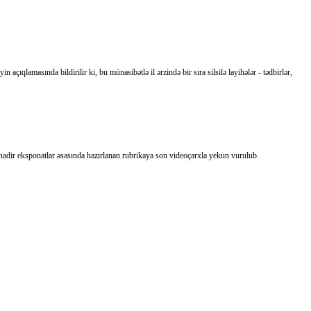
çıqlamasında bildirilir ki, bu münasibətlə il ərzində bir sıra silsilə layihələr - tədbirlər,
nadir eksponatlar əsasında hazırlanan rubrikaya son videoçarxla yekun vurulub.