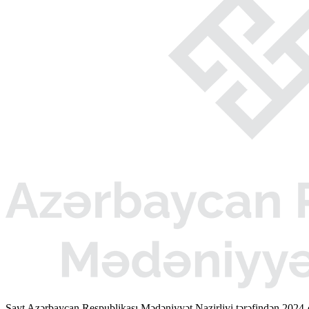
Sayt Azərbaycan Respublikası Mədəniyyət Nazirliyi tərəfindən 2024-