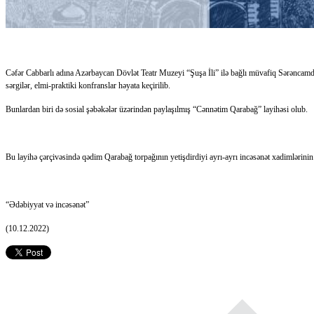
Cəfər Cabbarlı adına Azərbaycan Dövlət Teatr Muzeyi “Şuşa İli” ilə bağlı müvafiq Sərəncamdan irə
sərgilər, elmi-praktiki konfranslar həyata keçirilib.
Bunlardan biri də sosial şəbəkələr üzərindən paylaşılmış “Cənnətim Qarabağ” layihəsi olub.
Bu layihə çərçivəsində qədim Qarabağ torpağının yetişdirdiyi ayrı-ayrı incəsənət xadimlərin
“Ədəbiyyat və incəsənət”
(10.12.2022)