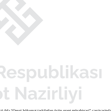
cü ildə “Qeyri-hökumət təşkilatları üçün qrant müsabiqəsi” çərçivəsi