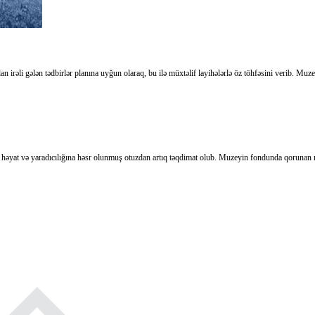
li gələn tədbirlər planına uyğun olaraq, bu ilə müxtəlif layihələrlə öz töhfəsini verib. Muzeyin a
in həyat və yaradıcılığına həsr olunmuş otuzdan artıq təqdimat olub. Muzeyin fondunda qorunan 