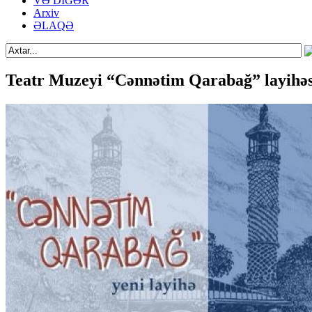
VƏ DİGƏR
Arxiv
ƏLAQƏ
Teatr Muzeyi “Cənnətim Qarabağ” layihə