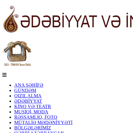
ANA SƏHİFƏ
GÜNDƏM
QIZIL ALMA
ƏDƏBİYYAT
KİNO VƏ TEATR
MUSİQİ, MODA
RƏSSAMLIQ, FOTO
MÜTALİƏ MƏDƏNİYYƏTİ
BÖLGƏLƏRİMİZ