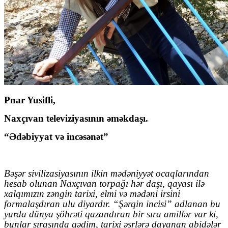
Pnar Yusifli
,
Naxçıvan televiziyasının əməkdaşı
.
“Ədəbiyyat və incəsənət”
Bəşər sivilizasiyasının ilkin mədəniyyət ocaqlarından
hesab olunan Naxçıvan torpağı hər daşı, qayası ilə
xalqımızın zəngin tarixi, elmi və mədəni irsini
formalaşdıran ulu diyardır.
“Şərqin incisi” adlanan bu
yurda dünya şöhrəti qazandıran bir sıra amillər var ki,
bunlar sırasında qədim, tarixi əsrlərə dayanan abidələr