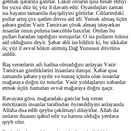
getmək qərarına gəlirlər. Lakin onların qısa hesab etdiyi
bu yuxu düz üç yüz il davam edir. Oyandıqları zaman
isə həyatın tamamilə dəyişdiyini görürlər. Ciblərindəki
pullar artıq çox qədim dövrə aid idi. Yemək almaq üçün
şəhərə gedən Vəzir Təmirxan çörək almaq istəyərkən
insanlar onun puluna təəccüblə baxırlar. Ondan bu
pulları haradan tapdığını soruşurlar. O isə pulların özünə
aid olduğunu deyir. Şəhər əhli isə bildirir ki, bu sikkələr
üç yüz il əvvəl hökm sürmüş Dağ Yunusun dövrünə
aiddir.
Baş verənlərin adi hadisə olmadığını anlayan Vəzir
Təmirxan gördüklərini insanlara danışır. Xəbər qısa
zamanda şəhərə yayılır və maraq içində olan insanlar
mağaraya doğru üz tuturlar. Vəzir yoldaşlarını xəbərdar
etmək üçün hamıdan əvvəl mağaraya doğru qaçır.
Rəvayətə görə, mağaradakı gənclər baş verən
möcüzənin insanlar tərəfindən öyrənildiyini anlayanda
Allaha dua edib qeybə çəkilməyi diləyirlər. Allah da
onların duasını qəbul edir və hamısı olduğu yerdəcə
qeyb olur.