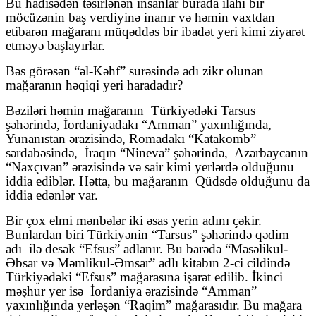
Bu hadisədən təsirlənən insanlar burada ilahi bir
möcüzənin baş verdiyinə inanır və həmin vaxtdan
etibarən mağaranı müqəddəs bir ibadət yeri kimi ziyarət
etməyə başlayırlar.
Bəs görəsən “əl-Kəhf” surəsində adı zikr olunan
mağaranın həqiqi yeri haradadır?
Bəziləri həmin mağaranın
Türkiyədəki Tarsus
şəhərində, İordaniyadakı “Amman” yaxınlığında,
Yunanıstan ərazisində, Romadakı “Katakomb”
sərdabəsində,
İraqın “Nineva” şəhərində,
Azərbaycanın
“Naxçıvan” ərazisində və sair kimi yerlərdə olduğunu
iddia ediblər. Hətta, bu mağaranın
Qüdsdə olduğunu da
iddia edənlər var.
Bir çox elmi mənbələr iki əsas yerin adını çəkir.
Bunlardan biri Türkiyənin “Tarsus” şəhərində qədim
adı
ilə desək “Efsus” adlanır. Bu barədə “Məsəlikul-
Əbsar və Məmlikul-Əmsar” adlı kitabın 2-ci cildində
Türkiyədəki “Efsus” mağarasına işarət edilib. İkinci
məşhur yer isə
İordaniya ərazisində “Amman”
yaxınlığında yerləşən “Raqim” mağarasıdır. Bu mağara