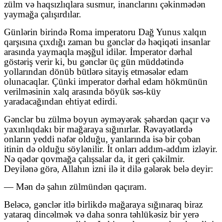
zülm və haqsızlıqlara susmur, inanclarını çəkinmədən
yaymağa çalışırdılar.
Günlərin birində Roma imperatoru Dağ Yunus xalqın
qarşısına çıxdığı zaman bu gənclər də həqiqəti insanlar
arasında yaymaqla məşğul idilər. İmperator dərhal
göstəriş verir ki, bu gənclər üç gün müddətində
yollarından dönüb bütlərə sitayiş etməsələr edam
olunacaqlar. Çünki imperator dərhal edam hökmünün
verilməsinin xalq arasında böyük səs-küy
yaradacağından ehtiyat edirdi.
Gənclər bu zülmə boyun əyməyərək şəhərdən qaçır və
yaxınlıqdakı bir mağaraya sığınırlar. Rəvayətlərdə
onların yeddi nəfər olduğu, yanlarında isə bir çoban
itinin də olduğu söylənilir. İt onları addım-addım izləyir.
Nə qədər qovmağa çalışsalar da, it geri çəkilmir.
Deyilənə görə, Allahın izni ilə it dilə gələrək belə deyir:
— Mən də şahın zülmündən qaçıram.
Beləcə, gənclər itlə birlikdə mağaraya sığınaraq biraz
yataraq dincəlmək və daha sonra təhlükəsiz bir yerə