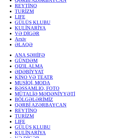
QƏRBİ AZƏRBAYCAN
REYTİNQ
TURİZM
LIFE
GÜLÜŞ KLUBU
KULİNARİYA
VƏ DİGƏR
Arxiv
ƏLAQƏ
ANA SƏHİFƏ
GÜNDƏM
QIZIL ALMA
ƏDƏBİYYAT
KİNO VƏ TEATR
MUSİQİ, MODA
RƏSSAMLIQ, FOTO
MÜTALİƏ MƏDƏNİYYƏTİ
BÖLGƏLƏRİMİZ
QƏRBİ AZƏRBAYCAN
REYTİNQ
TURİZM
LIFE
GÜLÜŞ KLUBU
KULİNARİYA