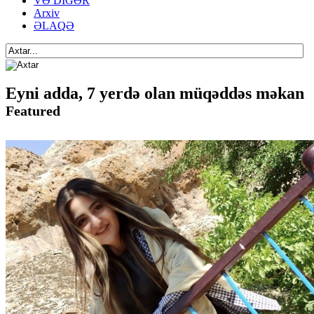
VƏ DİGƏR
Arxiv
ƏLAQƏ
Eyni adda, 7 yerdə olan müqəddəs məkan
Featured