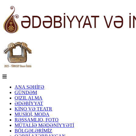
ANA SƏHİFƏ
GÜNDƏM
QIZIL ALMA
ƏDƏBİYYAT
KİNO VƏ TEATR
MUSİQİ, MODA
RƏSSAMLIQ, FOTO
MÜTALİƏ MƏDƏNİYYƏTİ
BÖLGƏLƏRİMİZ