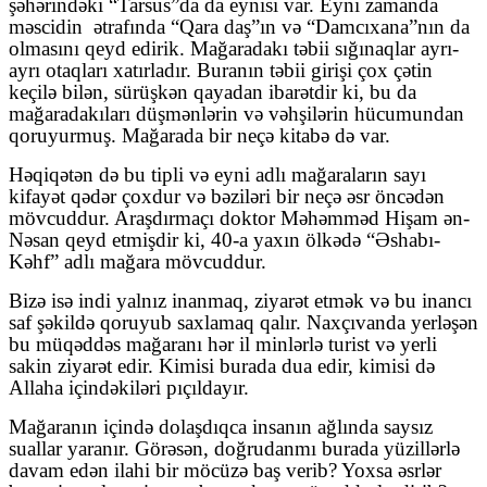
şəhərindəki “Tarsus”da da eynisi var. Eyni zamanda
məscidin
ətrafında “Qara daş”ın və “Damcıxana”nın da
olmasını qeyd edirik. Mağaradakı təbii sığınaqlar ayrı-
ayrı otaqları xatırladır. Buranın təbii girişi çox çətin
keçilə bilən, sürüşkən qayadan ibarətdir ki, bu da
mağaradakıları düşmənlərin və vəhşilərin hücumundan
qoruyurmuş. Mağarada bir neçə kitabə də var.
Həqiqətən də bu tipli və eyni adlı mağaraların sayı
kifayət qədər çoxdur və bəziləri bir neçə əsr öncədən
mövcuddur. Araşdırmaçı doktor Məhəmməd Hişam ən-
Nəsan qeyd etmişdir ki, 40-a yaxın ölkədə “Əshabı-
Kəhf” adlı mağara mövcuddur.
Bizə isə indi yalnız inanmaq, ziyarət etmək və bu inancı
saf şəkildə qoruyub saxlamaq qalır. Naxçıvanda yerləşən
bu müqəddəs mağaranı hər il minlərlə turist və yerli
sakin ziyarət edir. Kimisi burada dua edir, kimisi də
Allaha içindəkiləri pıçıldayır.
Mağaranın içində dolaşdıqca insanın ağlında saysız
suallar yaranır. Görəsən, doğrudanmı burada yüzillərlə
davam edən ilahi bir möcüzə baş verib? Yoxsa əsrlər