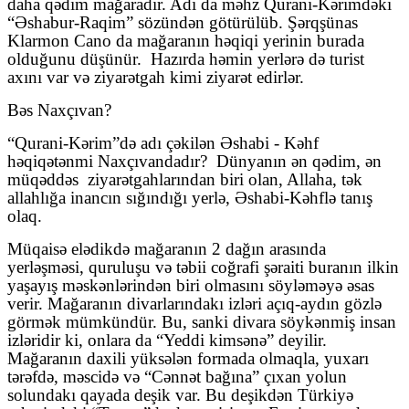
daha qədim mağaradır. Adı da məhz Qurani-Kərimdəki
“Əshabur-Raqim” sözündən götürülüb. Şərqşünas
Klarmon Cano da mağaranın həqiqi yerinin burada
olduğunu düşünür.
Hazırda həmin yerlərə də turist
axını var və ziyarətgah kimi ziyarət edirlər.
Bəs Naxçıvan?
“Qurani-Kərim”də adı çəkilən Əshabi - Kəhf
həqiqətənmi Naxçıvandadır?
Dünyanın ən qədim, ən
müqəddəs
ziyarətgahlarından biri olan, Allaha, tək
allahlığa inancın sığındığı yerlə, Əshabi-Kəhflə tanış
olaq.
Müqaisə elədikdə mağaranın 2 dağın arasında
yerləşməsi, quruluşu və təbii coğrafi şəraiti buranın ilkin
yaşayış məskənlərindən biri olmasını söyləməyə əsas
verir. Mağaranın divarlarındakı izləri açıq-aydın gözlə
görmək mümkündür. Bu, sanki divara söykənmiş insan
izləridir ki, onlara da “Yeddi kimsənə” deyilir.
Mağaranın daxili yüksələn formada olmaqla, yuxarı
tərəfdə, məscidə və “Cənnət bağına” çıxan yolun
solundakı qayada deşik var. Bu deşikdən Türkiyə