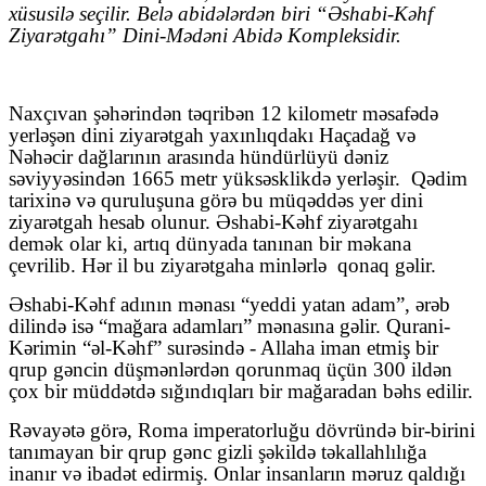
xüsusilə seçilir. Belə abidələrdən biri “Əshabi-Kəhf
Ziyarətgahı” Dini-Mədəni Abidə Kompleksidir.
Naxçıvan şəhərindən təqribən 12 kilometr məsafədə
yerləşən dini ziyarətgah yaxınlıqdakı Haçadağ və
Nəhəcir dağlarının arasında hündürlüyü dəniz
səviyyəsindən 1665 metr yüksəsklikdə yerləşir.
Qədim
tarixinə və quruluşuna görə bu müqəddəs yer dini
ziyarətgah hesab olunur. Əshabi-Kəhf ziyarətgahı
demək olar ki, artıq dünyada tanınan bir məkana
çevrilib. Hər il bu ziyarətgaha minlərlə
qonaq gəlir.
Əshabi-Kəhf adının mənası “yeddi yatan adam”, ərəb
dilində isə “mağara adamları” mənasına gəlir. Qurani-
Kərimin “əl-Kəhf” surəsində - Allaha iman etmiş bir
qrup gəncin düşmənlərdən qorunmaq üçün 300 ildən
çox bir müddətdə sığındıqları bir mağaradan bəhs edilir.
Rəvayətə görə, Roma imperatorluğu dövründə bir-birini
tanımayan bir qrup gənc gizli şəkildə təkallahlılığa
inanır və ibadət edirmiş. Onlar insanların məruz qaldığı