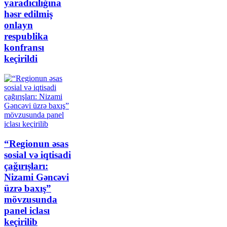
yaradıcılığına
həsr edilmiş
onlayn
respublika
konfransı
keçirildi
“Regionun əsas
sosial və iqtisadi
çağırışları:
Nizami Gəncəvi
üzrə baxış”
mövzusunda
panel iclası
keçirilib