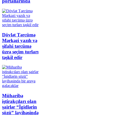
portallarında
Dövlət Tərcümə
Mərkəzi yazılı və
şifahi tərcümə
üzrə seçim turları
təşkil edir
Müharibə
iştirakçıları olan
şairlər “İgidlərin
sözü” layihəsində