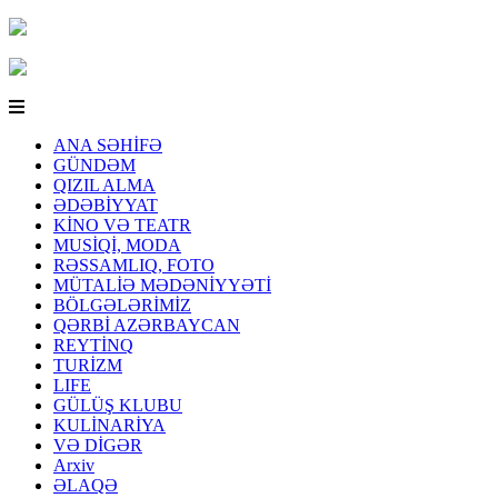
ANA SƏHİFƏ
GÜNDƏM
QIZIL ALMA
ƏDƏBİYYAT
KİNO VƏ TEATR
MUSİQİ, MODA
RƏSSAMLIQ, FOTO
MÜTALİƏ MƏDƏNİYYƏTİ
BÖLGƏLƏRİMİZ
QƏRBİ AZƏRBAYCAN
REYTİNQ
TURİZM
LIFE
GÜLÜŞ KLUBU
KULİNARİYA
VƏ DİGƏR
Arxiv
ƏLAQƏ