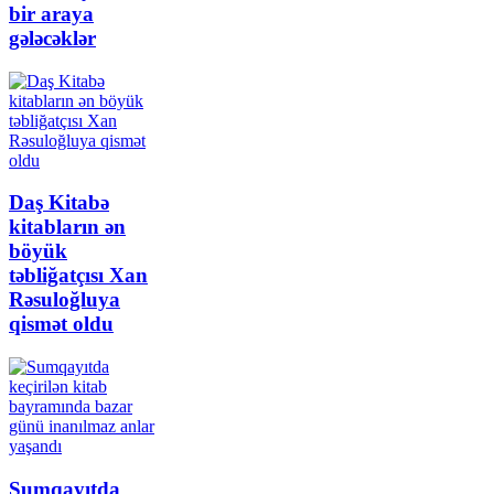
bir araya
gələcəklər
Daş Kitabə
kitabların ən
böyük
təbliğatçısı Xan
Rəsuloğluya
qismət oldu
Sumqayıtda