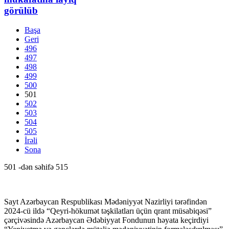
görülüb
Başa
Geri
496
497
498
499
500
501
502
503
504
505
İrəli
Sona
501 -dən səhifə 515
Sayt Azərbaycan Respublikası Mədəniyyət Nazirliyi tərəfindən
2024-cü ildə “Qeyri-hökumət təşkilatları üçün qrant müsabiqəsi”
çərçivəsində Azərbaycan Ədəbiyyat Fondunun həyata keçirdiyi