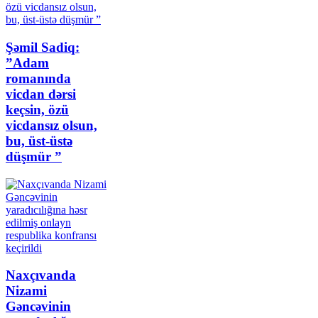
Şəmil Sadiq:
”Adam
romanında
vicdan dərsi
keçsin, özü
vicdansız olsun,
bu, üst-üstə
düşmür ”
Naxçıvanda
Nizami
Gəncəvinin