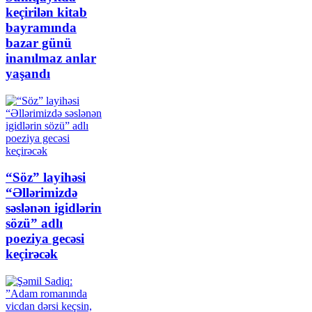
keçirilən kitab
bayramında
bazar günü
inanılmaz anlar
yaşandı
“Söz” layihəsi
“Əllərimizdə
səslənən igidlərin
sözü” adlı
poeziya gecəsi
keçirəcək