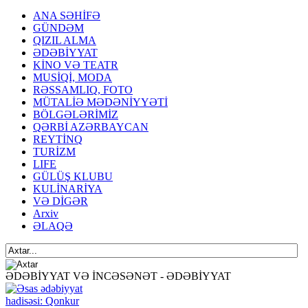
ANA SƏHİFƏ
GÜNDƏM
QIZIL ALMA
ƏDƏBİYYAT
KİNO VƏ TEATR
MUSİQİ, MODA
RƏSSAMLIQ, FOTO
MÜTALİƏ MƏDƏNİYYƏTİ
BÖLGƏLƏRİMİZ
QƏRBİ AZƏRBAYCAN
REYTİNQ
TURİZM
LIFE
GÜLÜŞ KLUBU
KULİNARİYA
VƏ DİGƏR
Arxiv
ƏLAQƏ
ƏDƏBİYYAT VƏ İNCƏSƏNƏT - ƏDƏBİYYAT