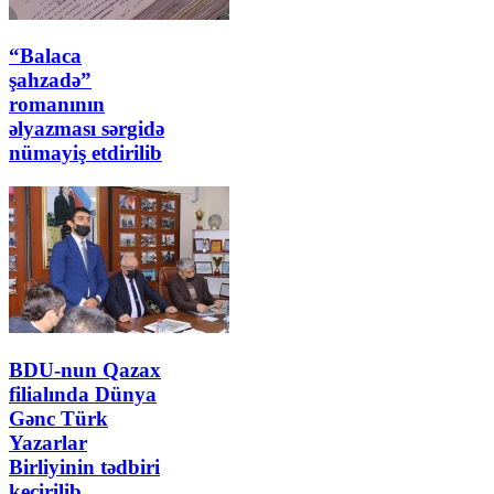
“Balaca
şahzadə”
romanının
əlyazması sərgidə
nümayiş etdirilib
BDU-nun Qazax
filialında Dünya
Gənc Türk
Yazarlar
Birliyinin tədbiri
keçirilib