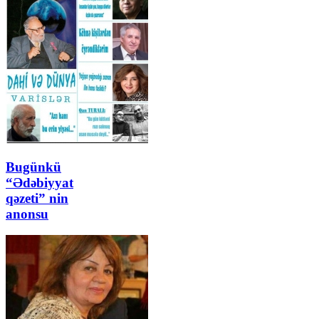
Bugünkü
“Ədəbiyyat
qəzeti” nin
anonsu