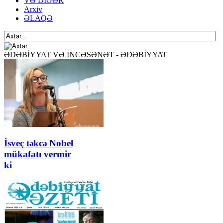
VƏ DİGƏR
Arxiv
ƏLAQƏ
ƏDƏBİYYAT VƏ İNCƏSƏNƏT - ƏDƏBİYYAT
İsveç təkcə Nobel
mükafatı vermir
ki