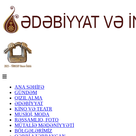
ANA SƏHİFƏ
GÜNDƏM
QIZIL ALMA
ƏDƏBİYYAT
KİNO VƏ TEATR
MUSİQİ, MODA
RƏSSAMLIQ, FOTO
MÜTALİƏ MƏDƏNİYYƏTİ
BÖLGƏLƏRİMİZ