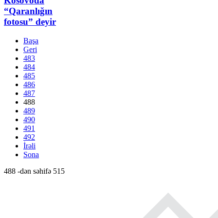
Kosovoda
“Qaranlığın
fotosu” deyir
Başa
Geri
483
484
485
486
487
488
489
490
491
492
İrəli
Sona
488 -dən səhifə 515