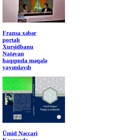
Fransa xəbər
portalı
Xurşidbanu
Natəvan
haqqında məqalə
yayımlayıb
Ümid Nəccari