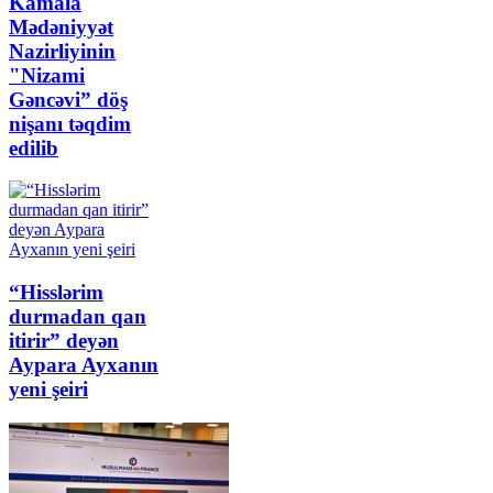
Kamala
Mədəniyyət
Nazirliyinin
"Nizami
Gəncəvi” döş
nişanı təqdim
edilib
“Hisslərim
durmadan qan
itirir” deyən
Aypara Ayxanın
yeni şeiri