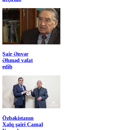
Şair Ənvər
Əhməd vəfat
edib
Özbəkistanın
Xalq şairi Camal