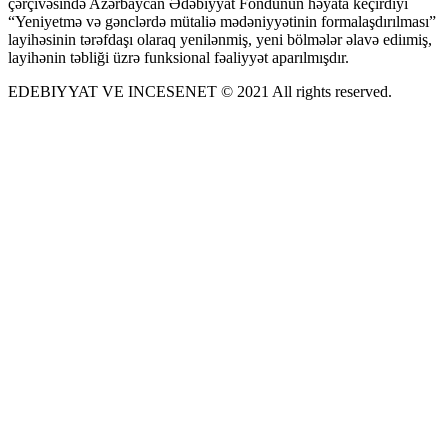
çərçivəsində Azərbaycan Ədəbiyyat Fondunun həyata keçirdiyi
“Yeniyetmə və gənclərdə mütaliə mədəniyyətinin formalaşdırılması”
layihəsinin tərəfdaşı olaraq yenilənmiş, yeni bölmələr əlavə ediımiş,
layihənin təbliği üzrə funksional fəaliyyət aparılmışdır.
EDEBIYYAT VE INCESENET © 2021 All rights reserved.