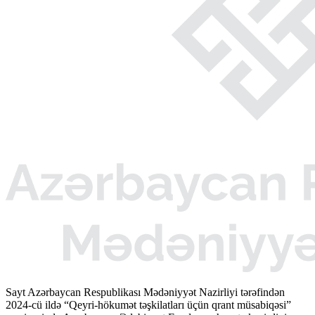
Sayt Azərbaycan Respublikası Mədəniyyət Nazirliyi tərəfindən
2024-cü ildə “Qeyri-hökumət təşkilatları üçün qrant müsabiqəsi”