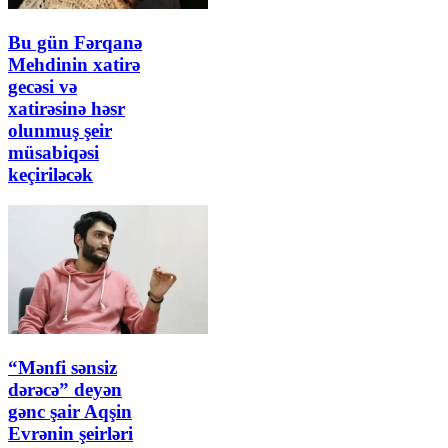
Bu gün Fərqanə
Mehdinin xatirə
gecəsi və
xatirəsinə həsr
olunmuş şeir
müsabiqəsi
keçiriləcək
“Mənfi sənsiz
dərəcə” deyən
gənc şair Aqşin
Evrənin şeirləri