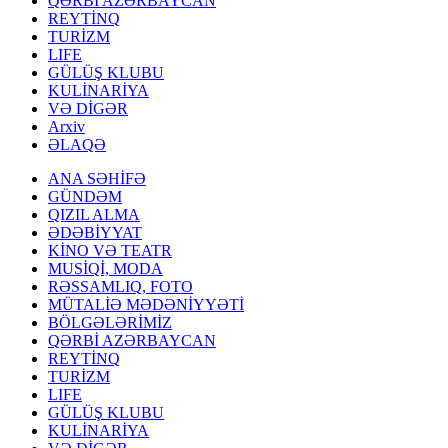
QƏRBİ AZƏRBAYCAN
REYTİNQ
TURİZM
LIFE
GÜLÜŞ KLUBU
KULİNARİYA
VƏ DİGƏR
Arxiv
ƏLAQƏ
ANA SƏHİFƏ
GÜNDƏM
QIZIL ALMA
ƏDƏBİYYAT
KİNO VƏ TEATR
MUSİQİ, MODA
RƏSSAMLIQ, FOTO
MÜTALİƏ MƏDƏNİYYƏTİ
BÖLGƏLƏRİMİZ
QƏRBİ AZƏRBAYCAN
REYTİNQ
TURİZM
LIFE
GÜLÜŞ KLUBU
KULİNARİYA