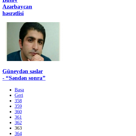
Azərbaycan
həsrətlisi
Güneydən səslər
- “Səndən sonra”
Başa
Geri
358
359
360
361
362
363
364