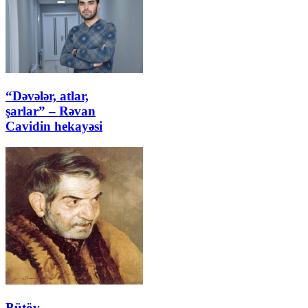
“Dəvələr, atlar,
şarlar” – Rəvan
Cavidin hekayəsi
Bütöv