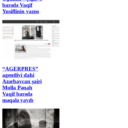
barədə Vaqif
Yusiflinin yazısı
“AGERPRES”
agentliyi dahi
Azərbaycan şairi
Molla Pənah
Vaqif barədə
məqalə yayıb