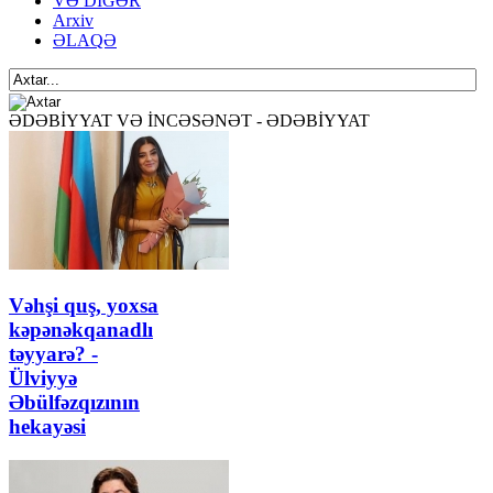
VƏ DİGƏR
Arxiv
ƏLAQƏ
ƏDƏBİYYAT VƏ İNCƏSƏNƏT - ƏDƏBİYYAT
Vəhşi quş, yoxsa
kəpənəkqanadlı
təyyarə? -
Ülviyyə
Əbülfəzqızının
hekayəsi