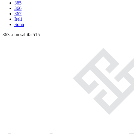
365
366
367
İrəli
Sona
363 -dən səhifə 515