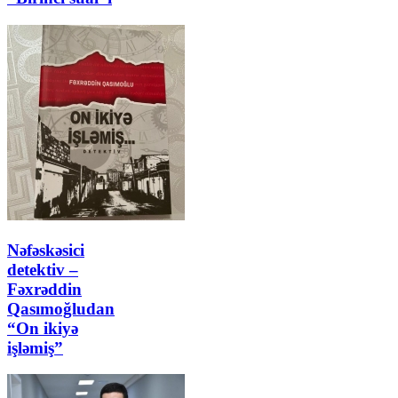
Nəfəskəsici
detektiv –
Fəxrəddin
Qasımoğludan
“On ikiyə
işləmiş”