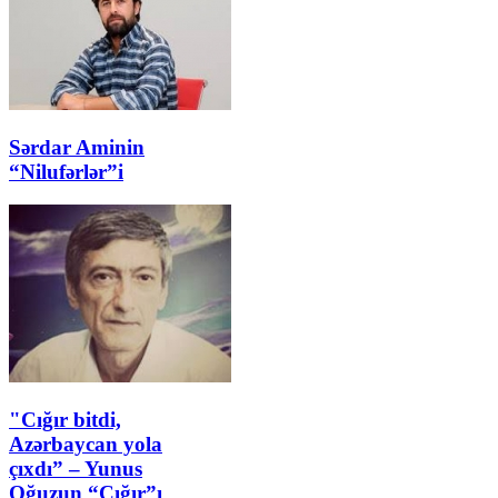
Sərdar Aminin
“Nilufərlər”i
"Cığır bitdi,
Azərbaycan yola
çıxdı” – Yunus
Oğuzun “Çığır”ı