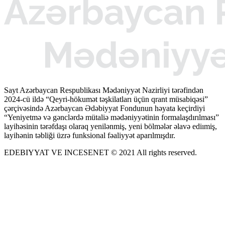
Sayt Azərbaycan Respublikası Mədəniyyət Nazirliyi tərəfindən
2024-cü ildə “Qeyri-hökumət təşkilatları üçün qrant müsabiqəsi”
çərçivəsində Azərbaycan Ədəbiyyat Fondunun həyata keçirdiyi
“Yeniyetmə və gənclərdə mütaliə mədəniyyətinin formalaşdırılması”
layihəsinin tərəfdaşı olaraq yenilənmiş, yeni bölmələr əlavə ediımiş,
layihənin təbliği üzrə funksional fəaliyyət aparılmışdır.
EDEBIYYAT VE INCESENET © 2021 All rights reserved.