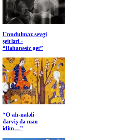
Unudulmaz sevgi
şeirləri -
“Bəhanəsiz get”
“O ah-naləli
dərviş də mən
idim…”