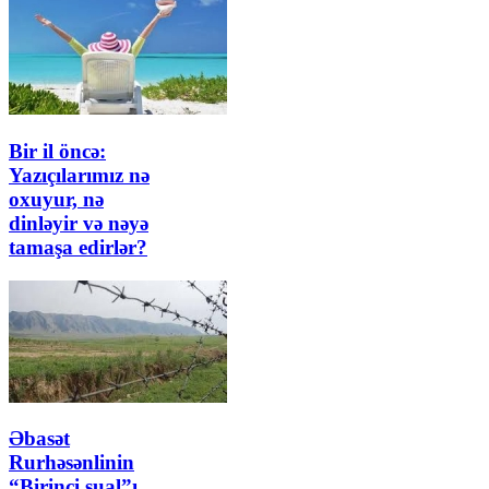
Bir il öncə:
Yazıçılarımız nə
oxuyur, nə
dinləyir və nəyə
tamaşa edirlər?
Əbasət
Rurhəsənlinin
“Birinci sual”ı