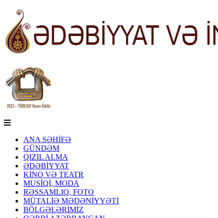
ANA SƏHİFƏ
GÜNDƏM
QIZIL ALMA
ƏDƏBİYYAT
KİNO VƏ TEATR
MUSİQİ, MODA
RƏSSAMLIQ, FOTO
MÜTALİƏ MƏDƏNİYYƏTİ
BÖLGƏLƏRİMİZ