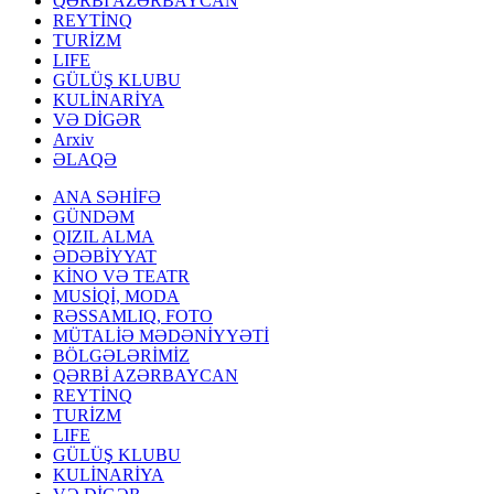
QƏRBİ AZƏRBAYCAN
REYTİNQ
TURİZM
LIFE
GÜLÜŞ KLUBU
KULİNARİYA
VƏ DİGƏR
Arxiv
ƏLAQƏ
ANA SƏHİFƏ
GÜNDƏM
QIZIL ALMA
ƏDƏBİYYAT
KİNO VƏ TEATR
MUSİQİ, MODA
RƏSSAMLIQ, FOTO
MÜTALİƏ MƏDƏNİYYƏTİ
BÖLGƏLƏRİMİZ
QƏRBİ AZƏRBAYCAN
REYTİNQ
TURİZM
LIFE
GÜLÜŞ KLUBU
KULİNARİYA