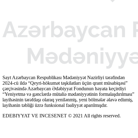
Sayt Azərbaycan Respublikası Mədəniyyət Nazirliyi tərəfindən
2024-cü ildə “Qeyri-hökumət təşkilatları üçün qrant müsabiqəsi”
çərçivəsində Azərbaycan Ədəbiyyat Fondunun həyata keçirdiyi
“Yeniyetmə və gənclərdə mütaliə mədəniyyətinin formalaşdırılması”
layihəsinin tərəfdaşı olaraq yenilənmiş, yeni bölmələr əlavə ediımiş,
layihənin təbliği üzrə funksional fəaliyyət aparılmışdır.
EDEBIYYAT VE INCESENET © 2021 All rights reserved.