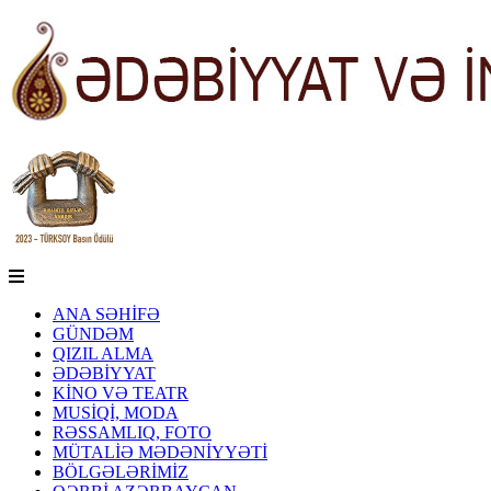
ANA SƏHİFƏ
GÜNDƏM
QIZIL ALMA
ƏDƏBİYYAT
KİNO VƏ TEATR
MUSİQİ, MODA
RƏSSAMLIQ, FOTO
MÜTALİƏ MƏDƏNİYYƏTİ
BÖLGƏLƏRİMİZ