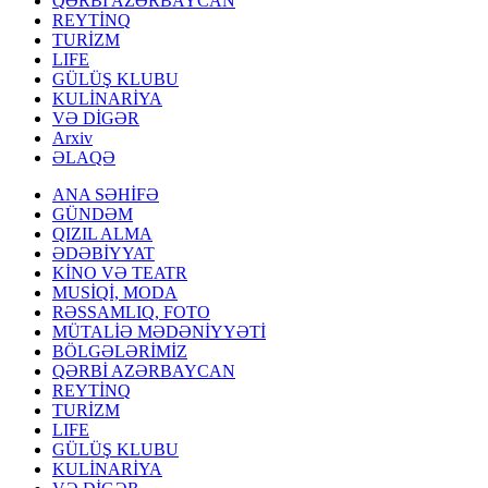
QƏRBİ AZƏRBAYCAN
REYTİNQ
TURİZM
LIFE
GÜLÜŞ KLUBU
KULİNARİYA
VƏ DİGƏR
Arxiv
ƏLAQƏ
ANA SƏHİFƏ
GÜNDƏM
QIZIL ALMA
ƏDƏBİYYAT
KİNO VƏ TEATR
MUSİQİ, MODA
RƏSSAMLIQ, FOTO
MÜTALİƏ MƏDƏNİYYƏTİ
BÖLGƏLƏRİMİZ
QƏRBİ AZƏRBAYCAN
REYTİNQ
TURİZM
LIFE
GÜLÜŞ KLUBU
KULİNARİYA