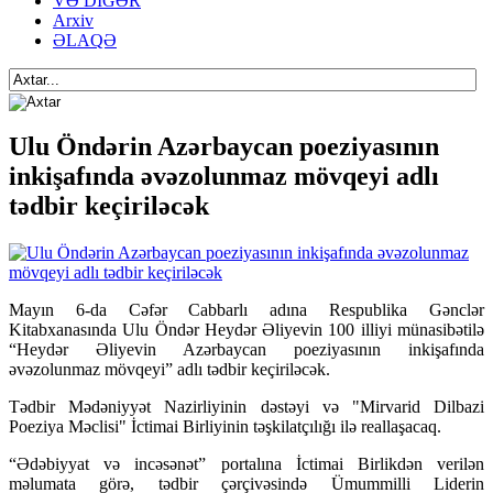
VƏ DİGƏR
Arxiv
ƏLAQƏ
Ulu Öndərin Azərbaycan poeziyasının
inkişafında əvəzolunmaz mövqeyi adlı
tədbir keçiriləcək
Mayın 6-da Cəfər Cabbarlı adına Respublika Gənclər
Kitabxanasında Ulu Öndər Heydər Əliyevin 100 illiyi münasibətilə
“Heydər Əliyevin Azərbaycan poeziyasının inkişafında
əvəzolunmaz mövqeyi” adlı tədbir keçiriləcək.
Tədbir Mədəniyyət Nazirliyinin dəstəyi və "Mirvarid Dilbazi
Poeziya Məclisi" İctimai Birliyinin təşkilatçılığı ilə reallaşacaq.
“Ədəbiyyat və incəsənət” portalına İctimai Birlikdən verilən
məlumata görə, tədbir çərçivəsində Ümummilli Liderin