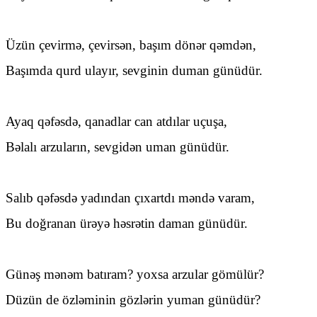
Üzün çevirmə, çevirsən, başım dönər qəmdən,
Başımda qurd ulayır, sevginin duman günüdür.
Ayaq qəfəsdə, qanadlar can atdılar uçuşa,
Bəlalı arzuların, sevgidən uman günüdür.
Salıb qəfəsdə yadından çıxartdı məndə varam,
Bu doğranan ürəyə həsrətin daman günüdür.
Günəş mənəm batıram? yoxsa arzular gömülür?
Düzün de özləminin gözlərin yuman günüdür?