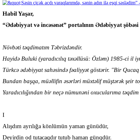
Habil Yaşar,
“Ədəbiyyat və incəsənət” portalının Ədəbiyyat şöbəsi
Növbəti təqdimatım Təbrizdəndir.
Hayidə Buluki (yaradıcılıq təxəllüsü: Özləm) 1985-ci il iy
Türkcə ədəbiyyat sahəsində fəaliyyət göstərir. "Bir Qucaq
Bundan başqa, müəllifin əsərləri müxtəlif müştərək şeir t
Yaradıcılığından bir neçə nümunəni oxucularıma təqdim
I
Alışdım ayrılığa könlümün yaman günüdür,
Deyirdin od tutacaqdır tutub haman günqdür.