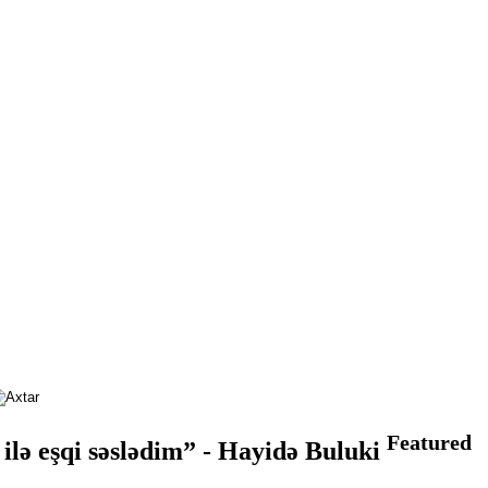
Featured
 ilə eşqi səslədim” - Hayidə Buluki