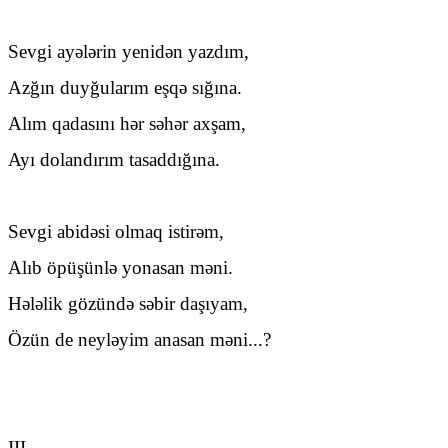
Sevgi ayələrin yenidən yazdım,
Azğın duyğularım eşqə sığına.
Alım qadasını hər səhər axşam,
Ayı dolandırım tasaddığına.
Sevgi abidəsi olmaq istirəm,
Alıb öpüşünlə yonasan məni.
Hələlik gözündə səbir daşıyam,
Özün de neyləyim anasan məni...?
III