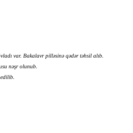
ladı var. Bakalavr pilləsinə qədər təhsil alıb.
lusu nəşr olunub.
edilib.