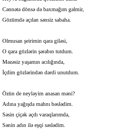
Cənnətə dönsə də baxmağım gəlmir,
Gözümdə açılan sənsiz sabaha.
Olmusan şeirimin qara giləsi,
O qara gözlərin şərabın tutdum.
Məzəsiz yaşamın acılığında,
İçdim gözlərindən dərdi unutdum.
Özün de neyləyim anasan məni?
Adına yağışda mahnı bəslədim.
Səsin çiçək açdı varaqlarımda,
Sənin adın ilə eşqi səslədim.