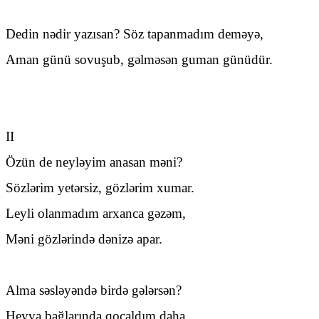
Dedin nədir yazısan? Söz tapanmadım deməyə,
Aman günü sovuşub, gəlməsən guman günüdür.
II
Özün de neyləyim anasan məni?
Sözlərim yetərsiz, gözlərim xumar.
Leyli olanmadım arxanca gəzəm,
Məni gözlərində dənizə apar.
Alma səsləyəndə birdə gələrsən?
Heyva bağlarında qocaldım daha.