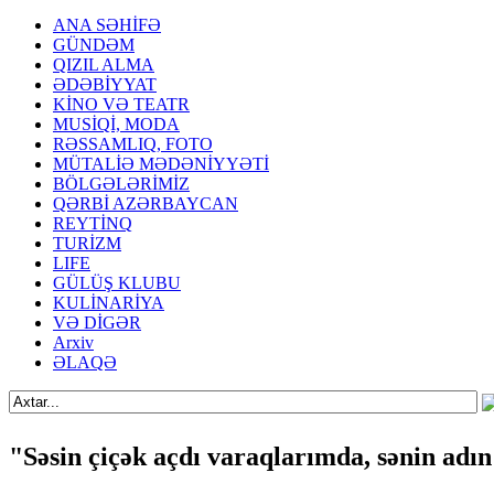
ANA SƏHİFƏ
GÜNDƏM
QIZIL ALMA
ƏDƏBİYYAT
KİNO VƏ TEATR
MUSİQİ, MODA
RƏSSAMLIQ, FOTO
MÜTALİƏ MƏDƏNİYYƏTİ
BÖLGƏLƏRİMİZ
QƏRBİ AZƏRBAYCAN
REYTİNQ
TURİZM
LIFE
GÜLÜŞ KLUBU
KULİNARİYA
VƏ DİGƏR
Arxiv
ƏLAQƏ
"Səsin çiçək açdı varaqlarımda, sənin adın