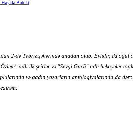
ulun 2-də Təbriz şəhərində anadan olub. Evlidir, iki oğul öv
 Özləm" adlı ilk şeirlər və "Sevgi Gücü" adlı hekayələr top
oplularında və qadın yazarların antologiyalarında da dərc 
 edirəm: