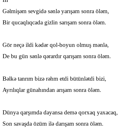
Gəlmişəm sevgidə sənlə yarışam sonra öləm,
Bir qucaqlıqcada gizlin sarışam sonra öləm.
Gör neçə ildi kədər qol-boyun olmuş mənlə,
De bu gün sənlə qərardır qarışam sonra öləm.
Bəlkə tanrım bizə rəhm etdi bütünlətdi bizi,
Ayrılıqlar günahından arışam sonra öləm.
Dünya qarşımda dayansa demə qorxaq yaxacaq,
Son savaşda özüm ilə darışam sonra öləm.