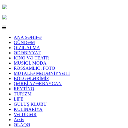
ANA SƏHİFƏ
GÜNDƏM
QIZIL ALMA
ƏDƏBİYYAT
KİNO VƏ TEATR
MUSİQİ, MODA
RƏSSAMLIQ, FOTO
MÜTALİƏ MƏDƏNİYYƏTİ
BÖLGƏLƏRİMİZ
QƏRBİ AZƏRBAYCAN
REYTİNQ
TURİZM
LIFE
GÜLÜŞ KLUBU
KULİNARİYA
VƏ DİGƏR
Arxiv
ƏLAQƏ