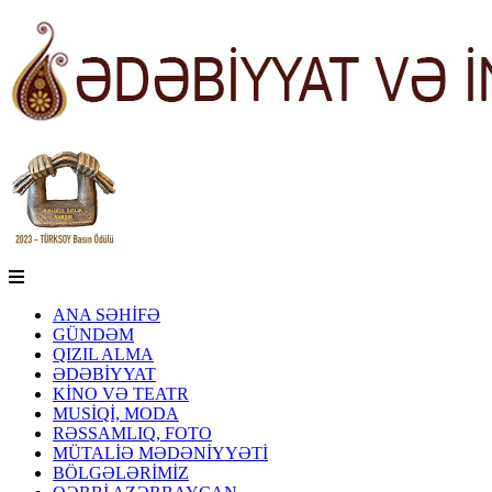
ANA SƏHİFƏ
GÜNDƏM
QIZIL ALMA
ƏDƏBİYYAT
KİNO VƏ TEATR
MUSİQİ, MODA
RƏSSAMLIQ, FOTO
MÜTALİƏ MƏDƏNİYYƏTİ
BÖLGƏLƏRİMİZ