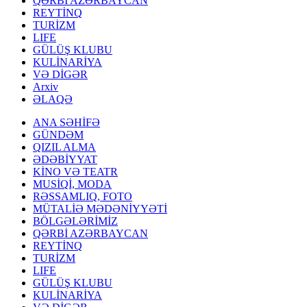
QƏRBİ AZƏRBAYCAN
REYTİNQ
TURİZM
LIFE
GÜLÜŞ KLUBU
KULİNARİYA
VƏ DİGƏR
Arxiv
ƏLAQƏ
ANA SƏHİFƏ
GÜNDƏM
QIZIL ALMA
ƏDƏBİYYAT
KİNO VƏ TEATR
MUSİQİ, MODA
RƏSSAMLIQ, FOTO
MÜTALİƏ MƏDƏNİYYƏTİ
BÖLGƏLƏRİMİZ
QƏRBİ AZƏRBAYCAN
REYTİNQ
TURİZM
LIFE
GÜLÜŞ KLUBU
KULİNARİYA