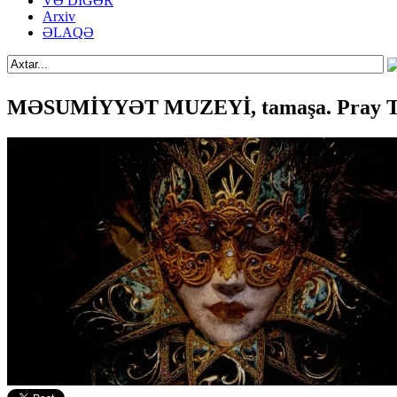
VƏ DİGƏR
Arxiv
ƏLAQƏ
MƏSUMİYYƏT MUZEYİ, tamaşa. Pray Tea